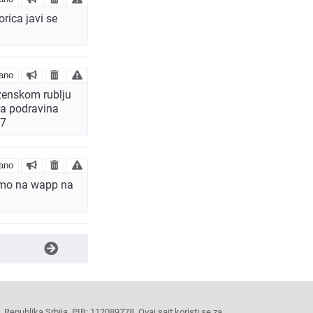
rica javi se
ano
 zenskom rublju
ma podravina
67
ano
amo na wapp na
Republika Srbija, PIB: 112089778. Ovaj sajt koristi se za