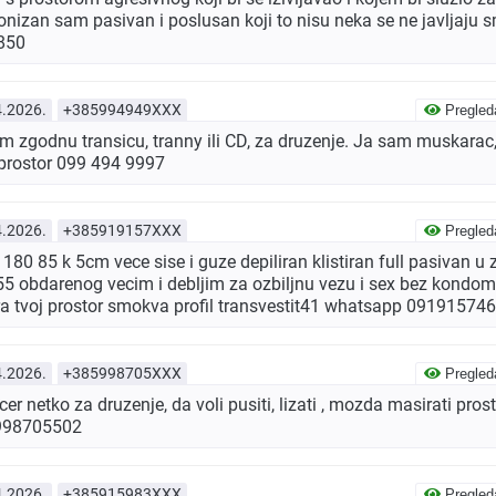
nizan sam pasivan i poslusan koji to nisu neka se ne javljaju
850
4.2026.
+385994949XXX
Pregled
 zgodnu transicu, tranny ili CD, za druzenje. Ja sam muskarac,
 prostor 099 494 9997
4.2026.
+385919157XXX
Pregled
0 85 k 5cm vece sise i guze depiliran klistiran full pasivan u
-55 obdarenog vecim i debljim za ozbiljnu vezu i sex bez kondo
ra tvoj prostor smokva profil transvestit41 whatsapp 09191574
4.2026.
+385998705XXX
Pregled
 netko za druzenje, da voli pusiti, lizati , mozda masirati prost
0998705502
4.2026.
+385915983XXX
Pregled