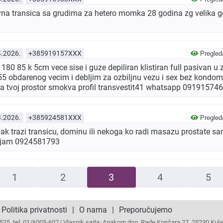
na transica sa grudima za hetero momka 28 godina zg velika go
4.2026.
+385919157XXX
Pregled
0 85 k 5cm vece sise i guze depiliran klistiran full pasivan u
-55 obdarenog vecim i debljim za ozbiljnu vezu i sex bez kondo
ra tvoj prostor smokva profil transvestit41 whatsapp 09191574
3.2026.
+385924581XXX
Pregled
 trazi transicu, dominu ili nekoga ko radi masazu prostate s
vljam 0924581793
1
2
3
4
5
Politika privatnosti
|
O nama
|
Preporučujemo
25, tel: 01/6005-607 | Vlasnik sajta: Apakom doo, Rade Končara 27, 25230 Kula, 