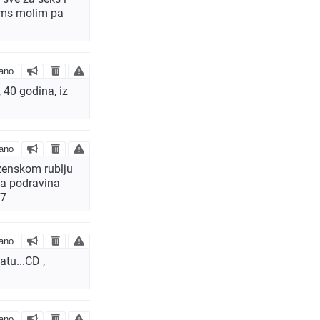
 sms molim pa
ano
 40 godina, iz
ano
 zenskom rublju
ma podravina
67
ano
atu...CD ,
ano