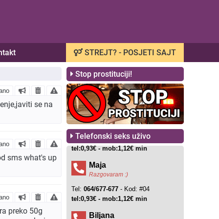
ntakt
STREJT? - POSJETI SAJT
Stop prostituciji!
ano
nje,javiti se na
Telefonski seks uživo
ano
od sms what's up
ano
ra preko 50g