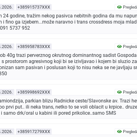
4.2026.
+385915737XXX
Pregled
24 godine, tražim nekog pasivca nebitnih godina da mu napu
i fino ga izjebem...može naravno i trans crossdress moja mlad
 091 5737 952
4.2026.
+385958783XXX
Pregled
 rob 40g trazi perverznog okrutnog dominantnog sadist Gospoda
s prostorom agresivnog koji bi se izivljavao i kojem bi sluzio za
nizan sam pasivan i poslusan koji to nisu neka se ne javljaju
850
4.2026.
+385998692XXX
Pregled
miondzija, parkian blizu Radnicke ceste/Slavonske av. Trazi he
po prvi put.. ili neka trans, netko to se voli oblacit u krpice.. druz
 i samo drk/oral u kabini ili pored prikolice..samo SMS
4.2026.
+385917279XXX
Pregled