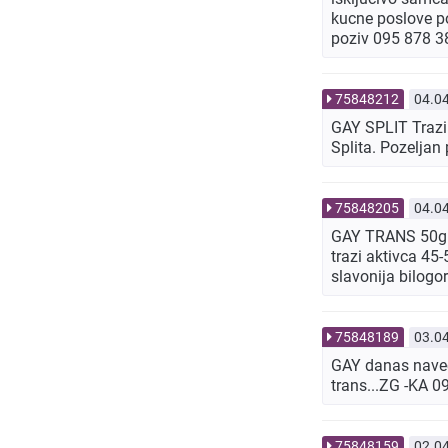
kucne poslove po
poziv 095 878 3
75848212
04.0
GAY SPLIT Trazim
Splita. Pozeljan
75848205
04.0
GAY TRANS 50g 18
trazi aktivca 45
slavonija bilogo
75848189
03.0
GAY danas navecer
trans...ZG -KA 
75848159
02.0