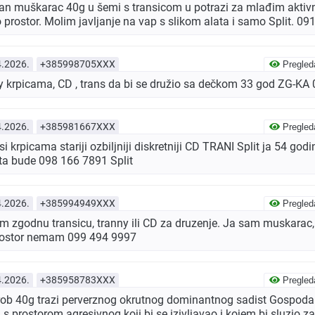
an muškarac 40g u šemi s transicom u potrazi za mlađim akt
 prostor. Molim javljanje na vap s slikom alata i samo Split. 0
4.2026.
+385998705XXX
Pregled
y krpicama, CD , trans da bi se družio sa dečkom 33 god ZG-K
4.2026.
+385981667XXX
Pregled
 krpicama stariji ozbiljniji diskretniji CD TRANI Split ja 54 god
sta bude 098 166 7891 Split
4.2026.
+385994949XXX
Pregled
 zgodnu transicu, tranny ili CD za druzenje. Ja sam muskarac, 
 Prostor nemam 099 494 9997
4.2026.
+385958783XXX
Pregled
 rob 40g trazi perverznog okrutnog dominantnog sadist Gospoda
s prostorom agresivnog koji bi se izivljavao i kojem bi sluzio za