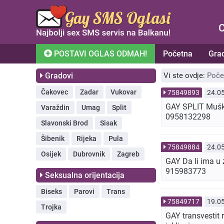
C
POSTAVI OGLAS ODMAH!
Početna
Gra
Gradovi
Vi ste ovdje:
Poče
Čakovec
Zadar
Vukovar
75849893
24.0
GAY SPLIT Muškara
Varaždin
Umag
Split
0958132298
Slavonski Brod
Sisak
Šibenik
Rijeka
Pula
75849884
24.0
Osijek
Dubrovnik
Zagreb
GAY Da li ima u
915983773
Seksualna orijentacija
Biseks
Parovi
Trans
75849717
19.0
Trojka
GAY transvestit