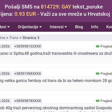
Pošalji SMS na
814729
:
GAY
tekst_poruke
ijena:
0.93 EUR
- Važi za sve mreže u Hrvatskoj
dovi
Orijentacije
Interesi
Blog
Info
Ko
tna
>
Trans
>
Stranica 3
5.2026.
+385958132XXX
Pregled
c iz Splita,48 godina,traži transvestita ili crosdresera za druže
5.2026.
+385915983XXX
Pregled
 zg velika gorica femboy cd trans da bi sa hetero momkom 28 g
5.2026.
+385958783XXX
Pregled
 rob 40g trazi perverznog okrutnog dominantnog sadist Gospoda