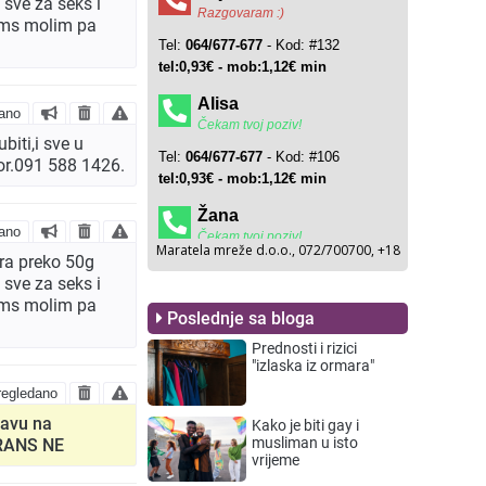
 sve za seks i
 sms molim pa
ano
iti,i sve u
stor.091 588 1426.
ano
ra preko 50g
 sve za seks i
 sms molim pa
Poslednje sa bloga
Prednosti i rizici
"izlaska iz ormara"
egledano
bavu na
Kako je biti gay i
musliman u isto
TRANS NE
vrijeme