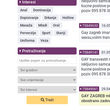
iskljucivo samca 
Interesi
kucne poslove po
Anal
Dominacija
poziv 095 878 3
Dopisivanje
Drkanje
Hotline
Masaža
Mladi
Oral
75849630
16.0
Gay zagreb imam 
Perverzije
Sport
Stariji
sexsu,volim trans
Uniforma
Veza
Pretraživanje
75849141
01.0
GAY transvestit
iskljucivo samca 
kucne poslove po
poziv 095 878 3
75849061
29.0
GAY ZAGREB mlad
Traži
obostrano zado