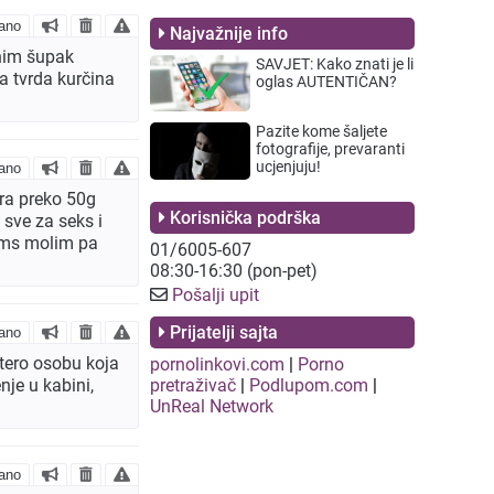
ano
Najvažnije info
nim šupak
SAVJET: Kako znati je li
a tvrda kurčina
oglas AUTENTIČAN?
Pazite kome šaljete
fotografije, prevaranti
ucjenjuju!
ano
ra preko 50g
Korisnička podrška
 sve za seks i
 sms molim pa
01/6005-607
08:30-16:30 (pon-pet)
Pošalji upit
Prijatelji sajta
ano
tero osobu koja
pornolinkovi.com
|
Porno
enje u kabini,
pretraživač
|
Podlupom.com
|
UnReal Network
ano