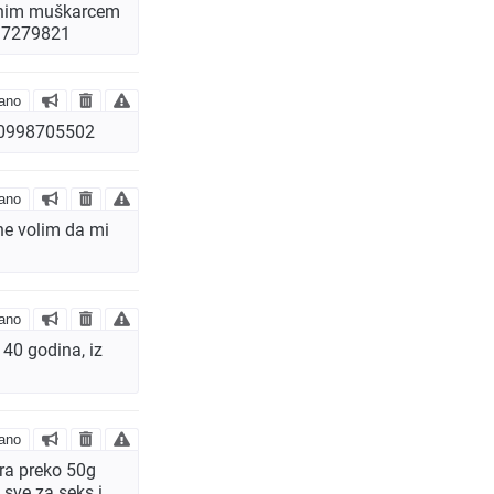
ivnim muškarcem
917279821
ano
A 0998705502
ano
ine volim da mi
ano
40 godina, iz
ano
ra preko 50g
 sve za seks i