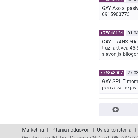
GAY Ako si pasiv
0915983773
75848134
01.0
GAY TRANS 50g 18
trazi aktivca 45
slavonija bilogo
75848007
27.0
GAY SPLIT momak
pozive se ne ja
Marketing
|
Pitanja i odgovori
|
Uvjeti korištenja
|
Operator usluge: IPT d.o.o., Miramarska 24, Zagreb, OIB: 743775375