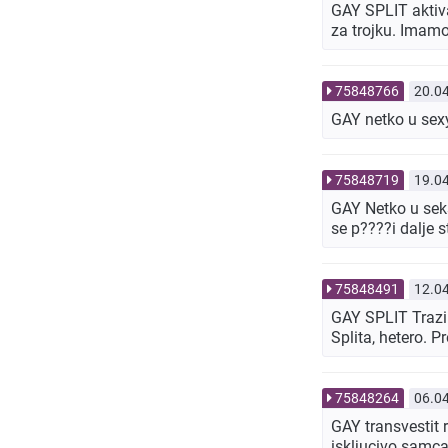
GAY SPLIT aktiv
za trojku. Imamo
75848766
20.0
GAY netko u sex
75848719
19.0
GAY Netko u seksi
se p????i dalje 
75848491
12.0
GAY SPLIT Trazim
Splita, hetero.
75848264
06.0
GAY transvestit
iskljucivo samca 