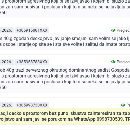
s prostorom agresivnog koji bi se izivljavao i kojem bi sluzio za
nizan sam pasivan i poslusan koji to nisu neka se ne javljaju
850
5.2026.
+385915881XXX
Pregled
40.g.zgodan decko,prvo javljanje sms,uni sam volim se jako ljub
 osobe i starije,opisite se i sta sve volite i zelite,i da imate pro
5.2026.
+385958783XXX
Pregled
 rob 40g trazi perverznog okrutnog dominantnog sadist Gospoda
s prostorom agresivnog koji bi se izivljavao i kojem bi sluzio za
nizan sam pasivan i poslusan koji to nisu neka se ne javljaju
850
4.2026.
+385998730XXX
Pr
ji decko s prostorom bez puno iskustva zainteresiran za za
voljstvo uni sam javi se porukom na WhatsApp 0998730539. 