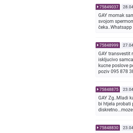
75849037
28.0
GAY momak sam 
svojom spermom 
čeka..Whatsapp
75848999
27.0
GAY transvestit
iskljucivo samca 
kucne poslove po
poziv 095 878 3
75848875
23.0
GAY Zg..Mladi ka
bi htjela probati 
diskretno...moze
75848830
23.0