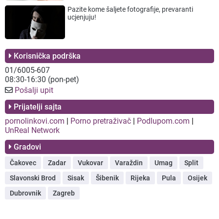
Pazite kome šaljete fotografije, prevaranti
ucjenjuju!
Korisnička podrška
01/6005-607
08:30-16:30 (pon-pet)
Pošalji upit
Prijatelji sajta
pornolinkovi.com
|
Porno pretraživač
|
Podlupom.com
|
UnReal Network
Gradovi
Čakovec
Zadar
Vukovar
Varaždin
Umag
Split
Slavonski Brod
Sisak
Šibenik
Rijeka
Pula
Osijek
Dubrovnik
Zagreb