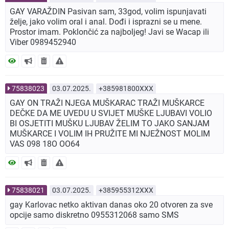
GAY VARAŽDIN Pasivan sam, 33god, volim ispunjavati
želje, jako volim oral i anal. Dođi i isprazni se u mene.
Prostor imam. Poklončić za najboljeg! Javi se Wacap ili
Viber 0989452940
75838023
03.07.2025.
+385981800XXX
GAY ON TRAŽI NJEGA MUŠKARAC TRAŽI MUŠKARCE
DEČKE DA ME UVEDU U SVIJET MUŠKE LJUBAVI VOLIO
BI OSJETITI MUŠKU LJUBAV ŽELIM TO JAKO SANJAM
MUŠKARCE I VOLIM IH PRUŽITE MI NJEŽNOST MOLIM
VAS 098 18O OO64
75838021
03.07.2025.
+385955312XXX
gay Karlovac netko aktivan danas oko 20 otvoren za sve
opcije samo diskretno 0955312068 samo SMS