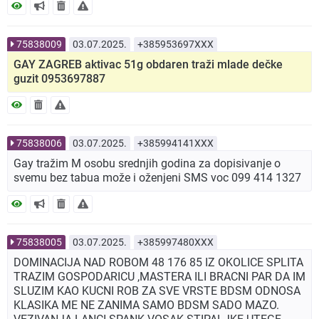
75838009
03.07.2025.
+385953697XXX
GAY ZAGREB aktivac 51g obdaren traži mlade dečke
guzit 0953697887
75838006
03.07.2025.
+385994141XXX
Gay tražim M osobu srednjih godina za dopisivanje o
svemu bez tabua može i oženjeni SMS voc 099 414 1327
75838005
03.07.2025.
+385997480XXX
DOMINACIJA NAD ROBOM 48 176 85 IZ OKOLICE SPLITA
TRAZIM GOSPODARICU ,MASTERA ILI BRACNI PAR DA IM
SLUZIM KAO KUCNI ROB ZA SVE VRSTE BDSM ODNOSA
KLASIKA ME NE ZANIMA SAMO BDSM SADO MAZO.