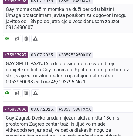
75837998
03.07.2025.
+385915490XXX
Gay momak tražim momka na duži period u blizini
Umaga prostor imam javise porukom za dogovor i mogu
javitse od 18h pa do jutra cjelo vece danusam zauzet
0915490607
75837997
03.07.2025.
+385953950XXX
GAY SPLIT PAŽNJA jedno je sigurno na ovom broju
dobijete najbolju Gay masažu u Splitu u mom prostoru uz
stol, svijeće muziku uredno i opuštajuću atmosferu.
0953950098 call me 45/193/95 No.1
75837996
03.07.2025.
+385915891XXX
Gay Zagreb Decko uredan,nježan,aktivan kita 18cm s
prostorom Zagreb centar traži isključivo mlade
vitke,obdarenije,napaljive dečke dlakavih nogu za