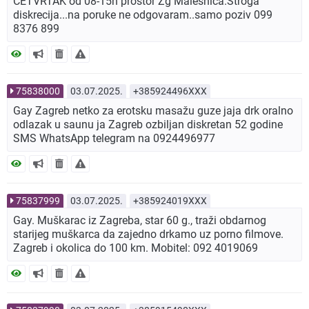
CETVRTAK od 08-15h prostor Zg Malesnica.Stroga
diskrecija...na poruke ne odgovaram..samo poziv 099
8376 899
75838000
03.07.2025.
+385924496XXX
Gay Zagreb netko za erotsku masažu guze jaja drk oralno
odlazak u saunu ja Zagreb ozbiljan diskretan 52 godine
SMS WhatsApp telegram na 0924496977
75837999
03.07.2025.
+385924019XXX
Gay. Muškarac iz Zagreba, star 60 g., traži obdarnog
starijeg muškarca da zajedno drkamo uz porno filmove.
Zagreb i okolica do 100 km. Mobitel: 092 4019069