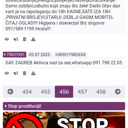
susret,druženje,predigru,ljubljenje,maženje,oral,drkanje!
Samo ozbiljni,odlučni kojii znaju što žele! Dečki čitav dan
vam je na rapolaganju do 18h KASNE,SATE IZA 18H
,PRIVATNI BROJEVI,STARIJI ,DEBLJI GASIM MOBITEL
ČITAJ OGLAS!!!! Higijena i diskrecija! Brz dogovor
091/589-1199 Hvala!!!
75837991
02.07.2025.
+385917982XXX
GAY ZAGREB Aktivca sad za sex,whatsapp 091 798 22 05
454
455
456
457
458
Stop prostituciji!