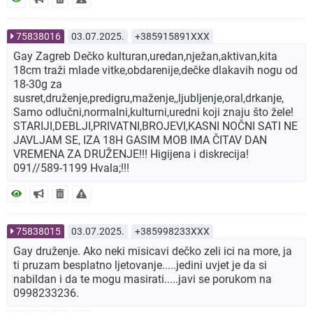
75838016
03.07.2025.
+385915891XXX
Gay Zagreb Dečko kulturan,uredan,nježan,aktivan,kita
18cm traži mlade vitke,obdarenije,dečke dlakavih nogu od
18-30g za
susret,druženje,predigru,maženje,,ljubljenje,oral,drkanje,
Samo odlučni,normalni,kulturni,uredni koji znaju što žele!
STARIJI,DEBLJI,PRIVATNI,BROJEVI,KASNI NOČNI SATI NE
JAVLJAM SE, IZA 18H GASIM MOB IMA ČITAV DAN
VREMENA ZA DRUŽENJE!!! Higijena i diskrecija!
091//589-1199 Hvala;!!!
75838015
03.07.2025.
+385998233XXX
Gay druženje. Ako neki misicavi dečko zeli ici na more, ja
ti pruzam besplatno ljetovanje.....jedini uvjet je da si
nabildan i da te mogu masirati.....javi se porukom na
0998233236.