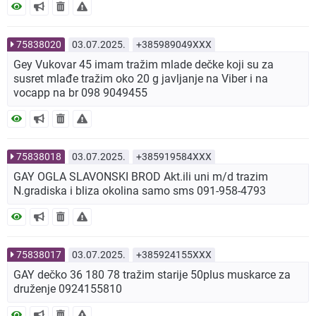
75838020
03.07.2025.
+385989049XXX
Gey Vukovar 45 imam tražim mlade dečke koji su za
susret mlađe tražim oko 20 g javljanje na Viber i na
vocapp na br 098 9049455
75838018
03.07.2025.
+385919584XXX
GAY OGLA SLAVONSKI BROD Akt.ili uni m/d trazim
N.gradiska i bliza okolina samo sms 091-958-4793
75838017
03.07.2025.
+385924155XXX
GAY dečko 36 180 78 tražim starije 50plus muskarce za
druženje 0924155810