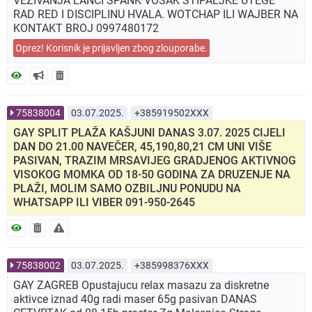
VEZIVANJA LANCI SPANK VOSAK STIPALJKE UTEGE
RAD RED I DISCIPLINU HVALA. WOTCHAP ILI WAJBER NA
KONTAKT BROJ 0997480172
Oprez! Korisnik je prijavljen zbog zlouporabe.
75838004
03.07.2025.
+385919502XXX
GAY SPLIT PLAŽA KAŠJUNI DANAS 3.07. 2025 CIJELI
DAN DO 21.00 NAVEČER, 45,190,80,21 CM UNI VIŠE
PASIVAN, TRAZIM MRSAVIJEG GRADJENOG AKTIVNOG
VISOKOG MOMKA OD 18-50 GODINA ZA DRUZENJE NA
PLAŽI, MOLIM SAMO OZBILJNU PONUDU NA
WHATSAPP ILI VIBER 091-950-2645
75838002
03.07.2025.
+385998376XXX
GAY ZAGREB Opustajucu relax masazu za diskretne
aktivce iznad 40g radi maser 65g pasivan DANAS