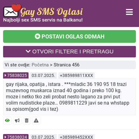
POSTAVI OGLAS ODMAH
OTVORI FILTERE I PRETRAGU
Vi ste ovdje:
Početna
>
Stranica 456
75838025
03.07.2025.
+385989811XXX
gay rijaka, opatija , istara . ***mladic 36 190 95 18 trazi
muzevnog muskarca iznad 40 godina i preko 100 kg.
moze i netko tko zeli probat nesto lagano za prvi put
volim nudisticke plaze… 0989811229 javi se na whstapp
sa opisom(god vis i tez)
75838024
03.07.2025.
+385989452XXX