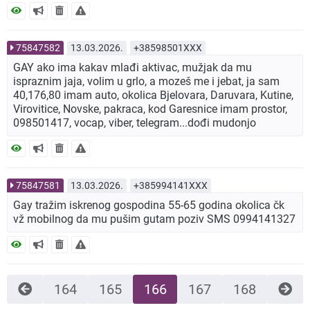
75847582
13.03.2026.
+38598501XXX
GAY ako ima kakav mlađi aktivac, mužjak da mu
ispraznim jaja, volim u grlo, a mozeš me i jebat, ja sam
40,176,80 imam auto, okolica Bjelovara, Daruvara, Kutine,
Virovitice, Novske, pakraca, kod Garesnice imam prostor,
098501417, vocap, viber, telegram...dođi mudonjo
75847581
13.03.2026.
+385994141XXX
Gay tražim iskrenog gospodina 55-65 godina okolica čk
vž mobilnog da mu pušim gutam poziv SMS 0994141327
164
165
166
167
168