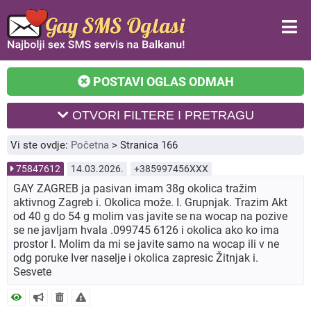
POSTAVI OGLAS ODMAH
OTVORI FILTERE I PRETRAGU
Vi ste ovdje:
Početna
>
Stranica 166
75847612
14.03.2026.
+385997456XXX
GAY ZAGREB ja pasivan imam 38g okolica tražim
aktivnog Zagreb i. Okolica može. I. Grupnjak. Trazim Akt
od 40 g do 54 g molim vas javite se na wocap na pozive
se ne javljam hvala .099745 6126 i okolica ako ko ima
prostor I. Molim da mi se javite samo na wocap ili v ne
odg poruke Iver naselje i okolica zapresic Žitnjak i.
Sesvete