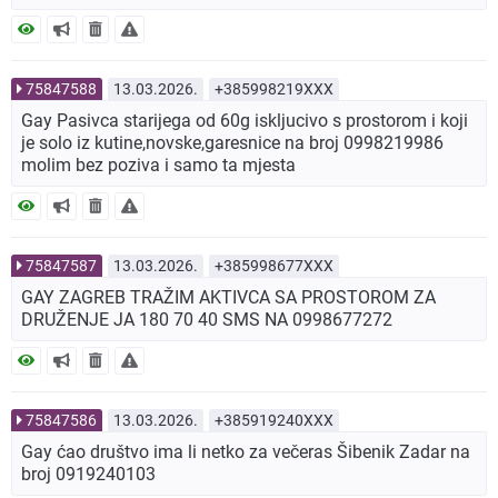
75847588
13.03.2026.
+385998219XXX
Gay Pasivca starijega od 60g iskljucivo s prostorom i koji
je solo iz kutine,novske,garesnice na broj 0998219986
molim bez poziva i samo ta mjesta
75847587
13.03.2026.
+385998677XXX
GAY ZAGREB TRAŽIM AKTIVCA SA PROSTOROM ZA
DRUŽENJE JA 180 70 40 SMS NA 0998677272
75847586
13.03.2026.
+385919240XXX
Gay ćao društvo ima li netko za večeras Šibenik Zadar na
broj 0919240103