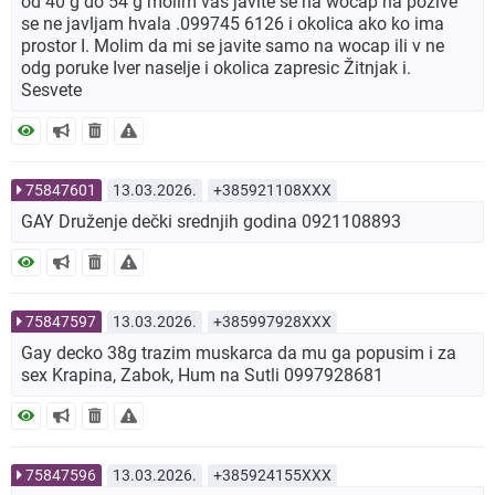
od 40 g do 54 g molim vas javite se na wocap na pozive
se ne javljam hvala .099745 6126 i okolica ako ko ima
prostor I. Molim da mi se javite samo na wocap ili v ne
odg poruke Iver naselje i okolica zapresic Žitnjak i.
Sesvete
75847601
13.03.2026.
+385921108XXX
GAY Druženje dečki srednjih godina 0921108893
75847597
13.03.2026.
+385997928XXX
Gay decko 38g trazim muskarca da mu ga popusim i za
sex Krapina, Zabok, Hum na Sutli 0997928681
75847596
13.03.2026.
+385924155XXX