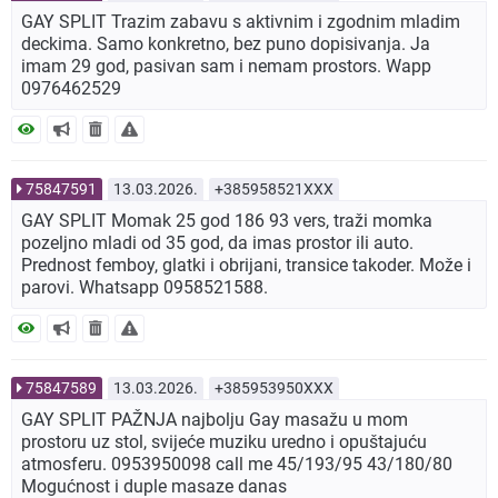
GAY SPLIT Trazim zabavu s aktivnim i zgodnim mladim
deckima. Samo konkretno, bez puno dopisivanja. Ja
imam 29 god, pasivan sam i nemam prostors. Wapp
0976462529
75847591
13.03.2026.
+385958521XXX
GAY SPLIT Momak 25 god 186 93 vers, traži momka
pozeljno mladi od 35 god, da imas prostor ili auto.
Prednost femboy, glatki i obrijani, transice takoder. Može i
parovi. Whatsapp 0958521588.
75847589
13.03.2026.
+385953950XXX
GAY SPLIT PAŽNJA najbolju Gay masažu u mom
prostoru uz stol, svijeće muziku uredno i opuštajuću
atmosferu. 0953950098 call me 45/193/95 43/180/80
Mogućnost i duple masaze danas