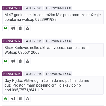
75847611
14.03.2026.
+385923991XXX
M 47 godina neiskusan tražim M s prostorom za druženje
poruke na watsap 0923991923
75847607
14.03.2026.
+385955312XXX
Bisex Karlovac netko aktivan veceras samo sms ili
Wotsap 0955312068
75847606
14.03.2026.
+385957571XXX
Gay Rijeka, Aktivnog m želim da mu pušim i da me
guzi.Prostor imam poželjno crn i dlakav do 45
god.095/7571/641 .LP.