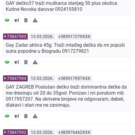
GAY dečko37 traži muškarca starijeg 50 plus okolica
Kutine Novska daruvar 0924155810
75847595
13.03.2026.
+385917279XXX
Gay Zadar aktiva 45g. Traži mlađeg dečka da mi popuši
sutra popodne u Biogradu 0917279821
75847594
13.03.2026.
+385917957XXX
GAY ZAGREB Poslušan dečko traži dominantna dečke da
me dresiraju od 20 do 35god. Ponizan i mi porukom mb
0917957207. Na skrivene brojeve ne odgovaram, debeli,
dlakavi i stari me ne zanimaju.
75847592
13.03.2026.
+385976462XXX