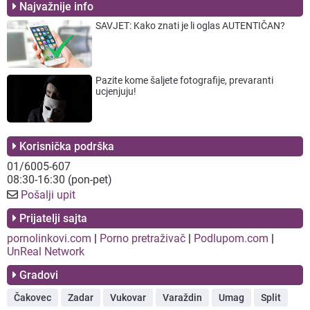
Najvažnije info
SAVJET: Kako znati je li oglas AUTENTIČAN?
Pazite kome šaljete fotografije, prevaranti
ucjenjuju!
Korisnička podrška
01/6005-607
08:30-16:30 (pon-pet)
Pošalji upit
Prijatelji sajta
pornolinkovi.com
|
Porno pretraživač
|
Podlupom.com
|
UnReal Network
Gradovi
Čakovec
Zadar
Vukovar
Varaždin
Umag
Split