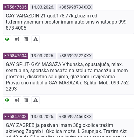
75847605
14.03.2026.
+385998734XXX
GAY VARAZDIN 21 god,178,77kg,trazim cd
ts,femmy,nemam prostor imam auto,sms whatsapp 099
873 4005
75847604
13.03.2026.
+385997522XXX
GAY SPLIT- GAY MASAŽA Vrhunska, opustajuća, relax,
senzualna, sportska masaža na stolu za masažu u mom
prostoru , diskretno sa uljima, glazbom i svijećama.
Provjereno najbolja GAY MASAŽA u Splitu. Mob: 099-752-
2293
75847603
13.03.2026.
+385997456XXX
GAY ZAGREB ja pasivan imam 38g okolica tražim
aktivnog Zagreb i. Okolica može. I. Grupnjak. Trazim Akt