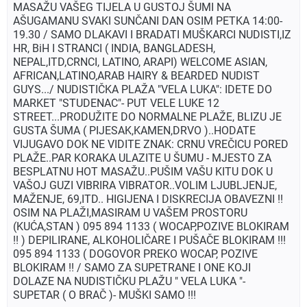
MASAŽU VAŠEG TIJELA U GUSTOJ ŠUMI NA
AŠUGAMANU SVAKI SUNČANI DAN OSIM PETKA 14:00-
19.30 / SAMO DLAKAVI I BRADATI MUŠKARCI NUDISTI,IZ
HR, BiH I STRANCI ( INDIA, BANGLADESH,
NEPAL,ITD,CRNCI, LATINO, ARAPI) WELCOME ASIAN,
AFRICAN,LATINO,ARAB HAIRY & BEARDED NUDIST
GUYS.../ NUDISTIČKA PLAŽA "VELA LUKA": IDETE DO
MARKET "STUDENAC"- PUT VELE LUKE 12
STREET...PRODUŽITE DO NORMALNE PLAŽE, BLIZU JE
GUSTA ŠUMA ( PIJESAK,KAMEN,DRVO )..HODATE
VIJUGAVO DOK NE VIDITE ZNAK: CRNU VREČICU PORED
PLAŽE..PAR KORAKA ULAZITE U ŠUMU - MJESTO ZA
BESPLATNU HOT MASAŽU..PUŠIM VAŠU KITU DOK U
VAŠOJ GUZI VIBRIRA VIBRATOR..VOLIM LJUBLJENJE,
MAŽENJE, 69,ITD.. HIGIJENA I DISKRECIJA OBAVEZNI !!
OSIM NA PLAŽI,MASIRAM U VAŠEM PROSTORU
(KUĆA,STAN ) 095 894 1133 ( WOCAP,POZIVE BLOKIRAM
!! ) DEPILIRANE, ALKOHOLIČARE I PUŠAČE BLOKIRAM !!!
095 894 1133 ( DOGOVOR PREKO WOCAP, POZIVE
BLOKIRAM !! / SAMO ZA SUPETRANE I ONE KOJI
DOLAZE NA NUDISTIČKU PLAŽU " VELA LUKA "-
SUPETAR ( O BRAČ )- MUŠKI SAMO !!!