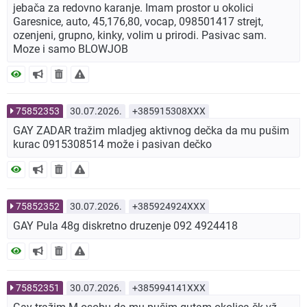
jebača za redovno karanje. Imam prostor u okolici
Garesnice, auto, 45,176,80, vocap, 098501417 strejt,
ozenjeni, grupno, kinky, volim u prirodi. Pasivac sam.
Moze i samo BLOWJOB
75852353
30.07.2026.
+385915308XXX
GAY ZADAR tražim mladjeg aktivnog dečka da mu pušim
kurac 0915308514 može i pasivan dečko
75852352
30.07.2026.
+385924924XXX
GAY Pula 48g diskretno druzenje 092 4924418
75852351
30.07.2026.
+385994141XXX