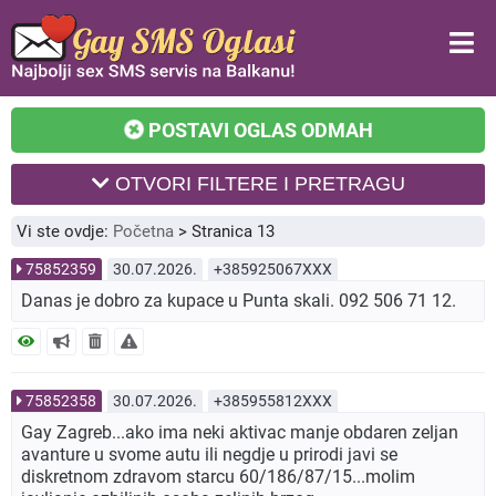
POSTAVI OGLAS ODMAH
OTVORI FILTERE I PRETRAGU
Vi ste ovdje:
Početna
>
Stranica 13
75852359
30.07.2026.
+385925067XXX
Danas je dobro za kupace u Punta skali. 092 506 71 12.
75852358
30.07.2026.
+385955812XXX
Gay Zagreb...ako ima neki aktivac manje obdaren zeljan
avanture u svome autu ili negdje u prirodi javi se
diskretnom zdravom starcu 60/186/87/15...molim