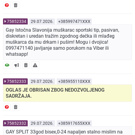
75852334
29.07.2026.
+385997471XXX
Gay Istočna Slavonija muškarac sportski tip, pasivan,
diskretan i uredan tražim zgodnog dečka ili mlađeg
muškarca da mu drkam i pušim! Mogu i dvojica!
0997471140 javljanje samo porukom na Viber ili
whatsapp!
75852333
29.07.2026.
+385955110XXX
OGLAS JE OBRISAN ZBOG NEDOZVOLJENOG
SADRŽAJA.
75852332
29.07.2026.
+385917655XXX
GAY SPLIT 33god bisex,0-24 napaljen stalno mislim na