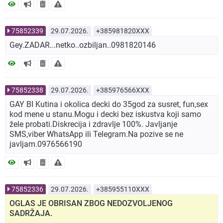
75852339
29.07.2026.
+385981820XXX
Gey.ZADAR...netko..ozbiljan..0981820146
75852338
29.07.2026.
+385976566XXX
GAY BI Kutina i okolica decki do 35god za susret, fun,sex
kod mene u stanu.Mogu i decki bez iskustva koji samo
žele probati.Diskrecija i zdravlje 100%. Javljanje
SMS,viber WhatsApp ili Telegram.Na pozive se ne
javljam.0976566190
75852336
29.07.2026.
+385955110XXX
OGLAS JE OBRISAN ZBOG NEDOZVOLJENOG
SADRŽAJA.