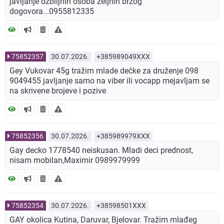
javljanje ozbiljnih osoba zeljnih brzog
dogovora...0955812335
75852357
30.07.2026.
+385989049XXX
Gey Vukovar 45g tražim mlade dečke za druženje 098
9049455 javljanje samo na viber ili vocapp mejavljam se
na skrivene brojeve i pozive
75852356
30.07.2026.
+385989979XXX
Gay decko 1778540 neiskusan. Mladi deci prednost,
nisam mobilan,Maximir 0989979999
75852354
30.07.2026.
+38598501XXX
GAY okolica Kutina, Daruvar, Bjelovar. Tražim mlađeg