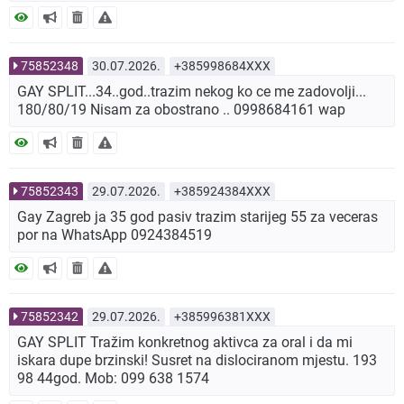
75852348
30.07.2026.
+385998684XXX
GAY SPLIT...34..god..trazim nekog ko ce me zadovolji...
180/80/19 Nisam za obostrano .. 0998684161 wap
75852343
29.07.2026.
+385924384XXX
Gay Zagreb ja 35 god pasiv trazim starijeg 55 za veceras
por na WhatsApp 0924384519
75852342
29.07.2026.
+385996381XXX
GAY SPLIT Tražim konkretnog aktivca za oral i da mi
iskara dupe brzinski! Susret na dislociranom mjestu. 193
98 44god. Mob: 099 638 1574