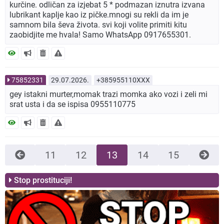
kurčine. odličan za izjebat 5 * podmazan iznutra izvana
lubrikant kaplje kao iz pičke.mnogi su rekli da im je
samnom bila ševa života. svi koji volite primiti kitu
zaobidjite me hvala! Samo WhatsApp 0917655301.
75852331
29.07.2026.
+385955110XXX
gey istakni murter,momak trazi momka ako vozi i zeli mi
srat usta i da se ispisa 0955110775
11
12
13
14
15
Stop prostituciji!