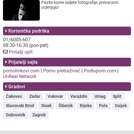
Pazite kome šaljete fotografije, prevaranti
ucjenjuju!
Korisnička podrška
01/6005-607
08:30-16:30 (pon-pet)
Pošalji upit
Prijatelji sajta
pornolinkovi.com
|
Porno pretraživač
|
Podlupom.com
|
UnReal Network
Gradovi
Čakovec
Zadar
Vukovar
Varaždin
Umag
Split
Slavonski Brod
Sisak
Šibenik
Rijeka
Pula
Osijek
Dubrovnik
Zagreb