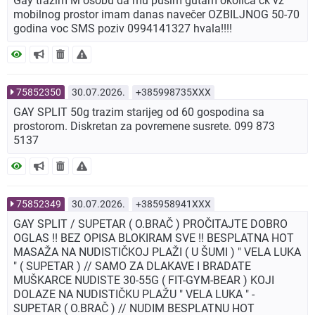
Gay tražim M osobu da mu pušim gutam okolica čk vž
mobilnog prostor imam danas navečer OZBILJNOG 50-70
godina voc SMS poziv 0994141327 hvala!!!!
75852350
30.07.2026.
+385998735XXX
GAY SPLIT 50g trazim starijeg od 60 gospodina sa
prostorom. Diskretan za povremene susrete. 099 873
5137
75852349
30.07.2026.
+385958941XXX
GAY SPLIT / SUPETAR ( O.BRAČ ) PROČITAJTE DOBRO
OGLAS !! BEZ OPISA BLOKIRAM SVE !! BESPLATNA HOT
MASAŽA NA NUDISTIČKOJ PLAŽI ( U ŠUMI ) " VELA LUKA
" ( SUPETAR ) // SAMO ZA DLAKAVE I BRADATE
MUŠKARCE NUDISTE 30-55G ( FIT-GYM-BEAR ) KOJI
DOLAZE NA NUDISTIČKU PLAŽU " VELA LUKA " -
SUPETAR ( O.BRAČ ) // NUDIM BESPLATNU HOT