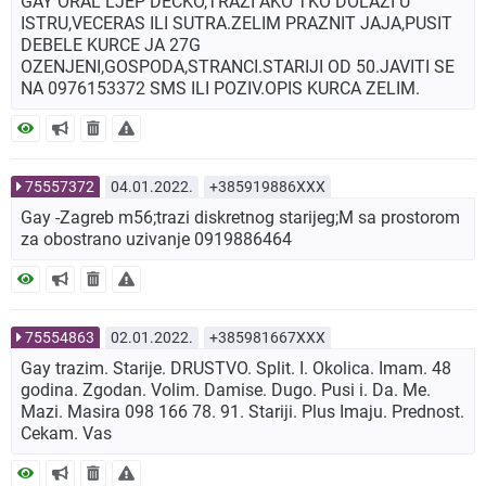
GAY ORAL LJEP DECKO,TRAZI AKO TKO DOLAZI U
ISTRU,VECERAS ILI SUTRA.ZELIM PRAZNIT JAJA,PUSIT
DEBELE KURCE JA 27G
OZENJENI,GOSPODA,STRANCI.STARIJI OD 50.JAVITI SE
NA 0976153372 SMS ILI POZIV.OPIS KURCA ZELIM.
75557372
04.01.2022.
+385919886XXX
Gay -Zagreb m56;trazi diskretnog starijeg;M sa prostorom
za obostrano uzivanje 0919886464
75554863
02.01.2022.
+385981667XXX
Gay trazim. Starije. DRUSTVO. Split. I. Okolica. Imam. 48
godina. Zgodan. Volim. Damise. Dugo. Pusi i. Da. Me.
Mazi. Masira 098 166 78. 91. Stariji. Plus Imaju. Prednost.
Cekam. Vas