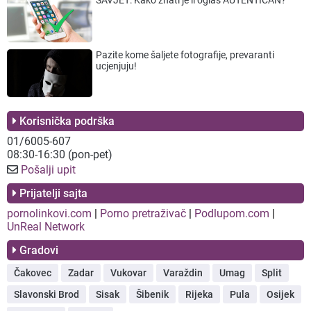
Pazite kome šaljete fotografije, prevaranti
ucjenjuju!
Korisnička podrška
01/6005-607
08:30-16:30 (pon-pet)
Pošalji upit
Prijatelji sajta
pornolinkovi.com
|
Porno pretraživač
|
Podlupom.com
|
UnReal Network
Gradovi
Čakovec
Zadar
Vukovar
Varaždin
Umag
Split
Slavonski Brod
Sisak
Šibenik
Rijeka
Pula
Osijek