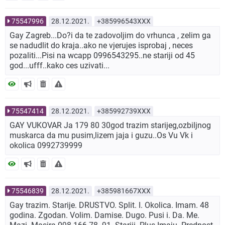
75547996
28.12.2021.
+385996543XXX
Gay Zagreb...Do?i da te zadovoljim do vrhunca , zelim ga
se nadudlit do kraja..ako ne vjerujes isprobaj , neces
pozaliti...Pisi na wcapp 0996543295..ne stariji od 45
god...ufff..kako ces uzivati...
75547414
28.12.2021.
+385992739XXX
GAY VUKOVAR Ja 179 80 30god trazim starijeg,ozbiljnog
muskarca da mu pusim,lizem jaja i guzu..Os Vu Vk i
okolica 0992739999
75546839
28.12.2021.
+385981667XXX
Gay trazim. Starije. DRUSTVO. Split. I. Okolica. Imam. 48
godina. Zgodan. Volim. Damise. Dugo. Pusi i. Da. Me.