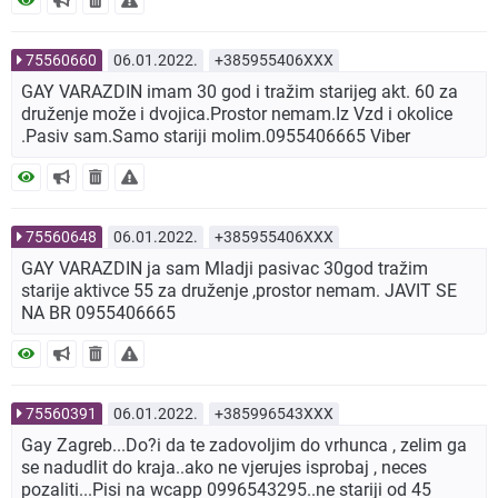
75560660
06.01.2022.
+385955406XXX
GAY VARAZDIN imam 30 god i tražim starijeg akt. 60 za
druženje može i dvojica.Prostor nemam.Iz Vzd i okolice
.Pasiv sam.Samo stariji molim.0955406665 Viber
75560648
06.01.2022.
+385955406XXX
GAY VARAZDIN ja sam Mladji pasivac 30god tražim
starije aktivce 55 za druženje ,prostor nemam. JAVIT SE
NA BR 0955406665
75560391
06.01.2022.
+385996543XXX
Gay Zagreb...Do?i da te zadovoljim do vrhunca , zelim ga
se nadudlit do kraja..ako ne vjerujes isprobaj , neces
pozaliti...Pisi na wcapp 0996543295..ne stariji od 45