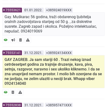
75553621
01.01.2022.
+385924019XXX
Gay. Muškarac 56 godina, traži obdarenog ljubitelja
oralnih zadovoljstava starijeg od 50 g. , za diskretne
susrete. Zagreb zapad i okolica. Poželjno intelektualac,
nepušač. 0924019069
75553141
31.12.2021.
+385924134XXX
GAY ZAGREB. Ja sam stariji 60 . Trazi nekog iznad
cetrdesetpet godina za trajnije druzenje, kava, piva,
setnja, razgovor, naravno i sex ukoliko kliknemo. I da se
zna unaprijed nemam prostor. I molio bih ozenjene da se
ne javljaju, ne zelim ulaziti u neciji brak. Whapp viber
0924134040
75552838
31.12.2021.
+385957471XXX