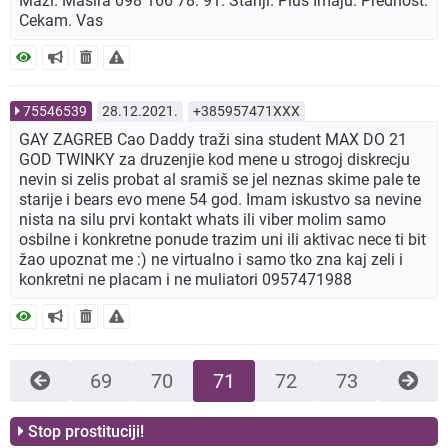
Mazi. Masira 098 166 78. 91. Stariji. Plus Imaju. Prednost.
Cekam. Vas
75546539
28.12.2021.
+385957471XXX
GAY ZAGREB Cao Daddy traži sina student MAX DO 21
GOD TWINKY za druzenjie kod mene u strogoj diskrecju
nevin si zelis probat al sramiš se jel neznas skime pale te
starije i bears evo mene 54 god. Imam iskustvo sa nevine
nista na silu prvi kontakt whats ili viber molim samo
osbilne i konkretne ponude trazim uni ili aktivac nece ti bit
žao upoznat me :) ne virtualno i samo tko zna kaj zeli i
konkretni ne placam i ne muliatori 0957471988
69
70
71
72
73
Stop prostituciji!