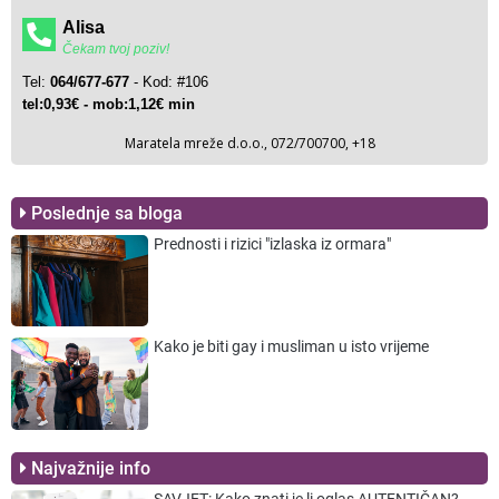
Poslednje sa bloga
Prednosti i rizici "izlaska iz ormara"
Kako je biti gay i musliman u isto vrijeme
Najvažnije info
SAVJET: Kako znati je li oglas AUTENTIČAN?