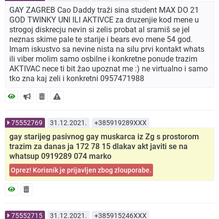
GAY ZAGREB Cao Daddy traži sina student MAX DO 21
GOD TWINKY UNI ILI AKTIVCE za druzenjie kod mene u
strogoj diskrecju nevin si zelis probat al sramiš se jel
neznas skime pale te starije i bears evo mene 54 god.
Imam iskustvo sa nevine nista na silu prvi kontakt whats
ili viber molim samo osbilne i konkretne ponude trazim
AKTIVAC nece ti bit žao upoznat me :) ne virtualno i samo
tko zna kaj zeli i konkretni 0957471988
75552769
31.12.2021.
+385919289XXX
gay starijeg pasivnog gay muskarca iz Zg s prostorom
trazim za danas ja 172 78 15 dlakav akt javiti se na
whatsup 0919289 074 marko
Oprez! Korisnik je prijavljen zbog zlouporabe.
75552715
31.12.2021.
+385915246XXX