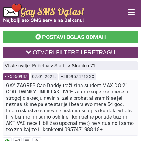
POSTAVI OGLAS ODMAH
OTVORI FILTERE I PRETRAGU
Vi ste ovdje:
Početna
>
Stariji
>
Stranica 71
75560987
07.01.2022.
+385957471XXX
GAY ZAGREB Cao Daddy traži sina student MAX DO 21
GOD TWINKY UNI ILI AKTIVCE za druzenjie kod mene u
strogoj diskrecju nevin si zelis probat al sramiš se jel
neznas skime pale te starije i bears evo mene 54 god.
Imam iskustvo sa nevine nista na silu prvi kontakt whats
ili viber molim samo osbilne i konkretne ponude trazim
AKTIVAC nece ti bit žao upoznat me :) ne virtualno i samo
tko zna kaj zeli i konkretni 0957471988 18+