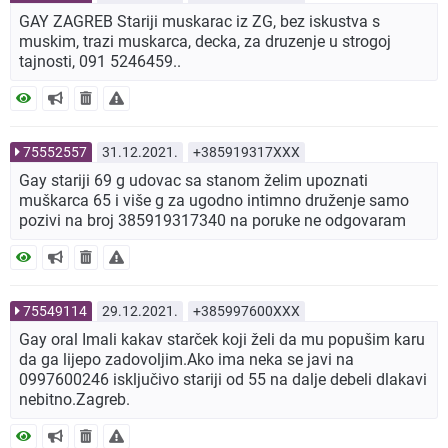
GAY ZAGREB Stariji muskarac iz ZG, bez iskustva s
muskim, trazi muskarca, decka, za druzenje u strogoj
tajnosti, 091 5246459..
75552557
31.12.2021.
+385919317XXX
Gay stariji 69 g udovac sa stanom želim upoznati
muškarca 65 i više g za ugodno intimno druženje samo
pozivi na broj 385919317340 na poruke ne odgovaram
75549114
29.12.2021.
+385997600XXX
Gay oral Imali kakav starček koji želi da mu popušim karu
da ga lijepo zadovoljim.Ako ima neka se javi na
0997600246 isključivo stariji od 55 na dalje debeli dlakavi
nebitno.Zagreb.