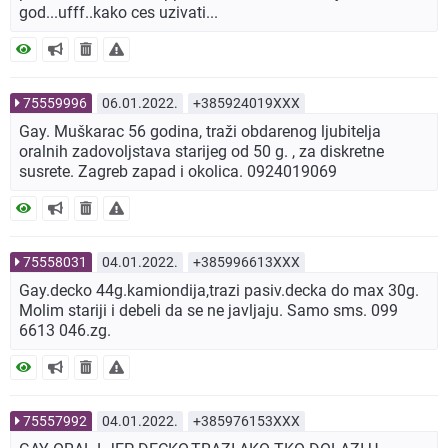
god...ufff..kako ces uzivati...
75559996
06.01.2022.
+385924019XXX
Gay. Muškarac 56 godina, traži obdarenog ljubitelja
oralnih zadovoljstava starijeg od 50 g. , za diskretne
susrete. Zagreb zapad i okolica. 0924019069
75558031
04.01.2022.
+385996613XXX
Gay.decko 44g.kamiondija,trazi pasiv.decka do max 30g.
Molim stariji i debeli da se ne javljaju. Samo sms. 099
6613 046.zg.
75557992
04.01.2022.
+385976153XXX