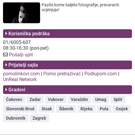
Pazite kome šaljete fotografije, prevaranti
ucjenjuju!
Korisnička podrška
01/6005-607
08:30-16:30 (pon-pet)
Pošalji upit
Prijatelji sajta
pornolinkovi.com
|
Porno pretraživač
|
Podlupom.com
|
UnReal Network
Gradovi
Čakovec
Zadar
Vukovar
Varaždin
Umag
Split
Slavonski Brod
Sisak
Šibenik
Rijeka
Pula
Osijek
Dubrovnik
Zagreb