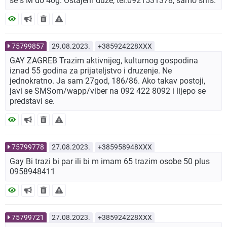
se s M do 40g. Ostajem duze, tel.0921531378, samo sms.
75799857
29.08.2023.
+385924228XXX
GAY ZAGREB Trazim aktivnijeg, kulturnog gospodina
iznad 55 godina za prijateljstvo i druzenje. Ne
jednokratno. Ja sam 27god, 186/86. Ako takav postoji,
javi se SMSom/wapp/viber na 092 422 8092 i lijepo se
predstavi se.
75799778
27.08.2023.
+385958948XXX
Gay Bi trazi bi par ili bi m imam 65 trazim osobe 50 plus
0958948411
75799721
27.08.2023.
+385924228XXX