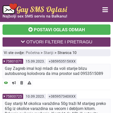
POSTAVI OGLAS ODMAH
OTVORI FILTERE I PRETRAGU
Vi ste ovdje:
Početna
>
Stariji
>
Stranica 10
75801071
15.09.2023.
+385953515XXX
Gay Zagreb imal koji mladi da voli starije blizu
autobusnog kolodvora da ima prostor sad 0953515089
75800725
10.09.2023.
+385957340XXX
Gay stariji M okolica varaždina 50g traži M starijeg preko
65g iz okolice varazdina sa vecom i debljom kitom.