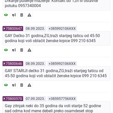
Drkanje pušenje maženje. Kontakt do 12h ili ostavite
potuku 0957340004
75800647
08.09.2023.
+385992106XXX
GAY Dečko 31 godina,ZG,traži starijeg taticu od 45-50
godina koji voli oblačit ženske krpice 099 210 6345
75800646
08.09.2023.
+385992106XXX
GAY STARIJI dečko 31 godina,ZG,traži starijeg taticu od
45-50 godina koji voli oblačit ženske krpice 099 210 6345
75800570
07.09.2023.
+385957756XXX
Gay zitnjak neki do 35 godina da voli starije 52 godine
sad odma kod mene debeli preko osamdeset stop