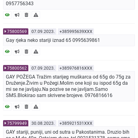
0957756343
75800569
07.09.2023.
+385995639XXX
Gay rjeka neko stariji iznad 65 0995639861
75800562
07.09.2023.
+385976816XXX
GAY POŽEGA Tražim starijeg muškarca od 65g do 75g za
Druženje.Živim u Požegi.Molim one koji su ispod 65g da
mi se ne javljaju.Na pozive se ne javljam.Samo
SMS.Blokirao sam skrivene brojeve. 0976816616
75799949
30.08.2023.
+385921531XXX
GAY stariji, puniji, uni od sutra u Pakostanima. Druzio bih