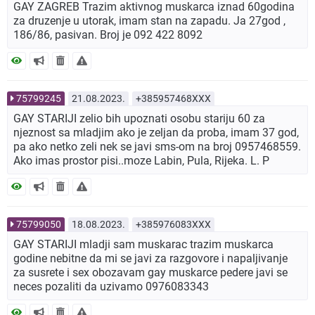
GAY ZAGREB Trazim aktivnog muskarca iznad 60godina
za druzenje u utorak, imam stan na zapadu. Ja 27god ,
186/86, pasivan. Broj je 092 422 8092
75799245
21.08.2023.
+385957468XXX
GAY STARIJI zelio bih upoznati osobu stariju 60 za
njeznost sa mladjim ako je zeljan da proba, imam 37 god,
pa ako netko zeli nek se javi sms-om na broj 0957468559.
Ako imas prostor pisi..moze Labin, Pula, Rijeka. L. P
75799050
18.08.2023.
+385976083XXX
GAY STARIJI mladji sam muskarac trazim muskarca
godine nebitne da mi se javi za razgovore i napaljivanje
za susrete i sex obozavam gay muskarce pedere javi se
neces pozaliti da uzivamo 0976083343