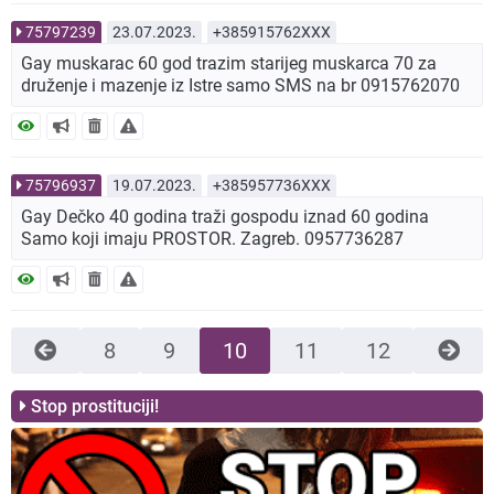
75797239
23.07.2023.
+385915762XXX
Gay muskarac 60 god trazim starijeg muskarca 70 za
druženje i mazenje iz Istre samo SMS na br 0915762070
75796937
19.07.2023.
+385957736XXX
Gay Dečko 40 godina traži gospodu iznad 60 godina
Samo koji imaju PROSTOR. Zagreb. 0957736287
8
9
10
11
12
Stop prostituciji!