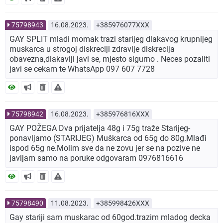
75798943
16.08.2023.
+385976077XXX
GAY SPLIT mladi momak trazi starijeg dlakavog krupnijeg
muskarca u strogoj diskreciji zdravlje diskrecija
obavezna,dlakaviji javi se, mjesto sigurno . Neces pozaliti
javi se cekam te WhatsApp 097 607 7728
75798942
16.08.2023.
+385976816XXX
GAY POŽEGA Dva prijatelja 48g i 75g traže Starijeg-
ponavljamo (STARIJEG) Muškarca od 65g do 80g.Mlađi
ispod 65g ne.Molim sve da ne zovu jer se na pozive ne
javljam samo na poruke odgovaram 0976816616
75798490
11.08.2023.
+385998426XXX
Gay stariji sam muskarac od 60god.trazim mladog decka