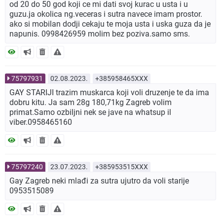
od 20 do 50 god koji ce mi dati svoj kurac u usta i u
guzu.ja okolica ng.veceras i sutra navece imam prostor.
ako si mobilan dodji cekaju te moja usta i uska guza da je
napunis. 0998426959 molim bez poziva.samo sms.
75797931
02.08.2023.
+385958465XXX
GAY STARIJI trazim muskarca koji voli druzenje te da ima
dobru kitu. Ja sam 28g 180,71kg Zagreb volim
primat.Samo ozbiljni nek se jave na whatsup il
viber.0958465160
75797240
23.07.2023.
+385953515XXX
Gay Zagreb neki mlađi za sutra ujutro da voli starije
0953515089