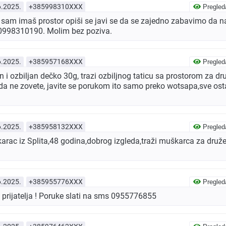
6.2025.
+385998310XXX
Pregled
sam imaš prostor opiši se javi se da se zajedno zabavimo da n
0998310190. Molim bez poziva.
6.2025.
+385957168XXX
Pregled
 i ozbiljan dečko 30g, trazi ozbiljnog taticu sa prostorom za dru
 da ne zovete, javite se porukom ito samo preko wotsapa,sve os
6.2025.
+385958132XXX
Pregled
ac iz Splita,48 godina,dobrog izgleda,traži muškarca za družen
6.2025.
+385955776XXX
Pregled
 prijatelja ! Poruke slati na sms 0955776855