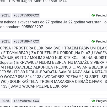
estu. 193 98 44god. Mob: 099 638 1574
6.2025.
+385955008XXX
Pregled
 nekoga aktivca/ vers do 27 godine Ja 22 godina vers.stariji 
e wap porukom 0955008207
6.2025.
+385958941XXX
Pregled
OPISA I PROSTORA BLOKIRAM SVE !! TRAŽIM PASIV UNI DLA
 ( FIT-GYM-BEAR ) ZA DRUZENJE U PRIRODI,NA PLAŽI,U VAŠ
ŽENJE, 69 ITD / MOLIM SAMO NUDISTE KOJI IDU NA NUDISTI
o Supetar ) & KRVAVICE/ NUDIM BESPLATNU MASAŽU S VIBRA
DOM ) NEPUŠAĆI,BEZ ALKOHOLA PREDNOST... ASIAN & BLACK 
ER 56 -170-80 DEBLJI -BRADAT-NISAM DLAKAV -MALA KITA-
WOCAP 095 894 1133 ( WOCAP,BEZ POZIVA !! ) SUSRETI: SPL
WC )-SOLIN-KAŠTELA- TROGIR-MAKARSKA-O.BRAČ-O.HVAR- IS
 1133 ( SAMO WOCAP, POZIVE BLOKIRAM !!!
6.2025.
+385958941XXX
Pregled