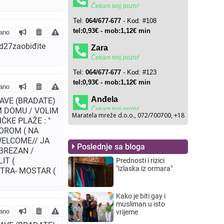
ano
od27zaobiđite
ano
KAVE (BRADATE)
EM DOMU / VOLIM
ČKE PLAŽE : "
TOROM ( NA
WELCOME// JA
Poslednje sa bloga
OBREZAN /
IT (
Prednosti i rizici
"izlaska iz ormara"
TRA- MOSTAR (
Kako je biti gay i
musliman u isto
ano
vrijeme