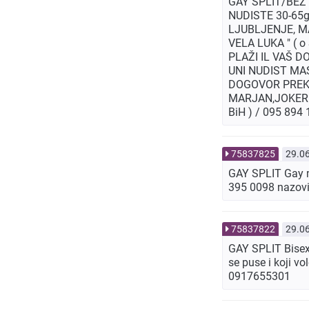
GAY SPLIT/BEZ 
NUDISTE 30-65g
LJUBLJENJE, MA
VELA LUKA " ( 
PLAŽI IL VAŠ 
UNI NUDIST MAS
DOGOVOR PREKO 
MARJAN,JOKER 
BiH ) / 095 894
75837825
29.0
GAY SPLIT Gay ma
395 0098 nazovi
75837822
29.0
GAY SPLIT Bisex
se puse i koji v
0917655301