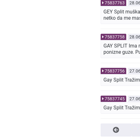
75837763
28.0
GEY Split muškar
netko da me masi
75837758
28.0
GAY SPLIT Ima nek
ponizne guze. Pu
75837756
27.0
Gay Split Tražim
75837745
27.0
Gay Split Traži