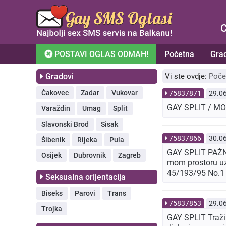
C
POSTAVI OGLAS ODMAH!
Početna
Gra
Gradovi
Vi ste ovdje:
Poče
Čakovec
Zadar
Vukovar
75837871
29.0
GAY SPLIT / M
Varaždin
Umag
Split
Slavonski Brod
Sisak
75837866
30.0
Šibenik
Rijeka
Pula
GAY SPLIT PAŽNJ
Osijek
Dubrovnik
Zagreb
mom prostoru uz
45/193/95 No.1
Seksualna orijentacija
Biseks
Parovi
Trans
75837853
29.0
Trojka
GAY SPLIT Tražim