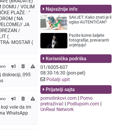
KAVE (BRADATE)
EM DOMU / VOLIM
Najvažnije info
ČKE PLAŽE : "
SAVJET: Kako znati je li
TOROM ( NA
oglas AUTENTIČAN?
WELCOME// JA
OBREZAN /
Pazite kome šaljete
IT (
fotografije, prevaranti
TRA- MOSTAR (
ucjenjuju!
Korisnička podrška
ano
01/6005-607
08:30-16:30 (pon-pet)
diskreciji, 095
Pošalji upit
as
Prijatelji sajta
pornolinkovi.com
|
Porno
ano
pretraživač
|
Podlupom.com
|
koji vole da im
UnReal Network
mo na WhatsApp