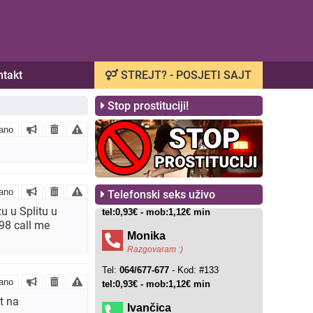
ntakt
STREJT? - POSJETI SAJT
Stop prostituciji!
ano
ano
Telefonski seks uživo
u u Splitu u
98 call me
ano
t na