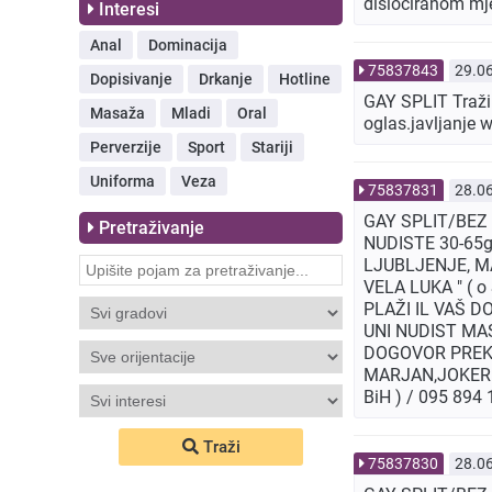
dislociranom mj
Interesi
Anal
Dominacija
75837843
29.0
Dopisivanje
Drkanje
Hotline
GAY SPLIT Tražim
Masaža
Mladi
Oral
oglas.javljanj
Perverzije
Sport
Stariji
Uniforma
Veza
75837831
28.0
GAY SPLIT/BEZ 
Pretraživanje
NUDISTE 30-65g
LJUBLJENJE, MA
VELA LUKA " ( 
PLAŽI IL VAŠ 
UNI NUDIST MAS
DOGOVOR PREKO 
MARJAN,JOKER 
BiH ) / 095 894
Traži
75837830
28.0