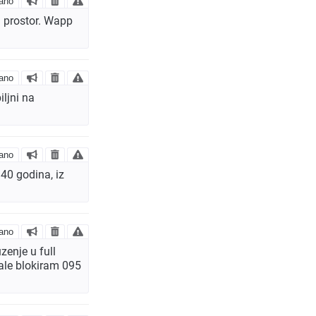
ano
 prostor. Wapp
ano
ljni na
ano
40 godina, iz
ano
zenje u full
tale blokiram 095