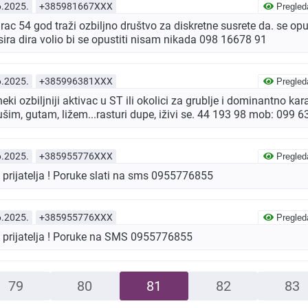
6.2025.
+385981667XXX
Pregled
ac 54 god traži ozbiljno društvo za diskretne susrete da. se op
ra dira volio bi se opustiti nisam nikada 098 16678 91
6.2025.
+385996381XXX
Pregled
i ozbiljniji aktivac u ST ili okolici za grublje i dominantno kar
šim, gutam, ližem...rasturi dupe, iživi se. 44 193 98 mob: 099 
6.2025.
+385955776XXX
Pregled
 prijatelja ! Poruke slati na sms 0955776855
6.2025.
+385955776XXX
Pregled
m prijatelja ! Poruke na SMS 0955776855
79
80
81
82
83