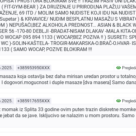
OPISA I PROSTORA BLOKIRAM SVE !! TRAŽIM PASIV UNI DLA
 ( FIT-GYM-BEAR ) ZA DRUZENJE U PRIRODI,NA PLAŽI,U VAŠ
ŽENJE, 69 ITD / MOLIM SAMO NUDISTE KOJI IDU NA NUDISTI
o Supetar ) & KRVAVICE/ NUDIM BESPLATNU MASAŽU S VIBRA
DOM ) NEPUŠAĆI,BEZ ALKOHOLA PREDNOST... ASIAN & BLACK 
ER 56 -170-80 DEBLJI -BRADAT-NISAM DLAKAV -MALA KITA-
WOCAP 095 894 1133 ( WOCAP,BEZ POZIVA !! ) SUSRETI: SPL
WC )-SOLIN-KAŠTELA- TROGIR-MAKARSKA-O.BRAČ-O.HVAR- IS
 1133 ( SAMO WOCAP, POZIVE BLOKIRAM !!!
6.2025.
+385953950XXX
Pregled
saza koja ostavlja bez daha mirisan uredan prostor u totalnoj 
 I dogovori.mogucnost i duple masaze [dva masera] Samo dan
6.2025.
+385917655XXX
Pregled
 momak iz Splita 33 godine ovim puten trazin diskretne momke 
ole jebat da se jave. Iskljucivo se nalazim u mom prostoru. Sa