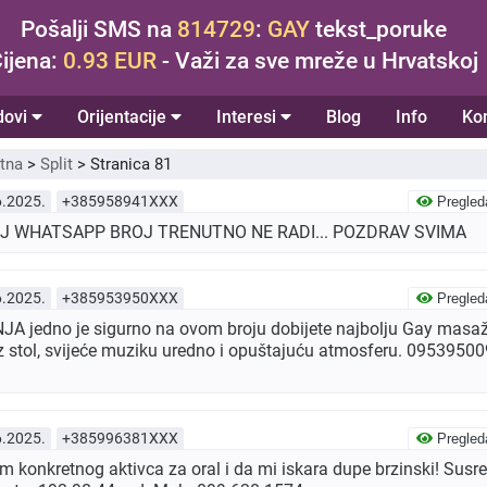
Pošalji SMS na
814729
:
GAY
tekst_poruke
ijena:
0.93 EUR
- Važi za sve mreže u Hrvatskoj
dovi
Orijentacije
Interesi
Blog
Info
Ko
tna
>
Split
>
Stranica 81
6.2025.
+385958941XXX
Pregled
OJ WHATSAPP BROJ TRENUTNO NE RADI... POZDRAV SVIMA
6.2025.
+385953950XXX
Pregled
A jedno je sigurno na ovom broju dobijete najbolju Gay masaž
 stol, svijeće muziku uredno i opuštajuću atmosferu. 09539500
6.2025.
+385996381XXX
Pregled
 konkretnog aktivca za oral i da mi iskara dupe brzinski! Susre