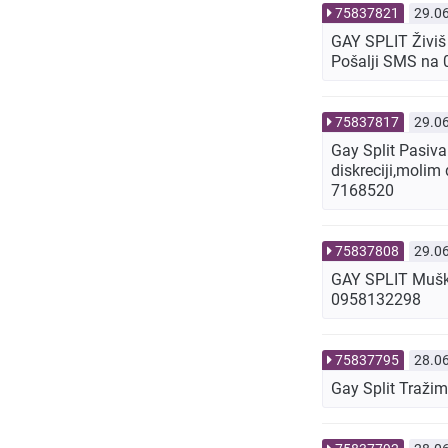
75837821
29.0
GAY SPLIT Živiš 
Pošalji SMS na 
75837817
29.0
Gay Split Pasivan
diskreciji,molim
7168520
75837808
29.0
GAY SPLIT Muškar
0958132298
75837795
28.0
Gay Split Tražim