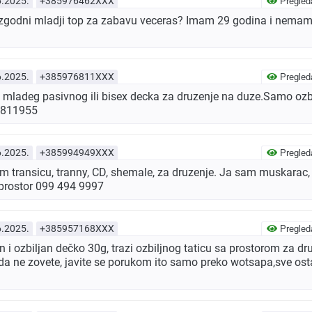
6.2025.
+385976462XXX
Pregled
zgodni mladji top za zabavu veceras? Imam 29 godina i nemam
6.2025.
+385976811XXX
Pregled
 mladeg pasivnog ili bisex decka za druzenje na duze.Samo ozbi
6811955
6.2025.
+385994949XXX
Pregled
 transicu, tranny, CD, shemale, za druzenje. Ja sam muskarac, 
 prostor 099 494 9997
6.2025.
+385957168XXX
Pregled
 i ozbiljan dečko 30g, trazi ozbiljnog taticu sa prostorom za dru
 da ne zovete, javite se porukom ito samo preko wotsapa,sve os