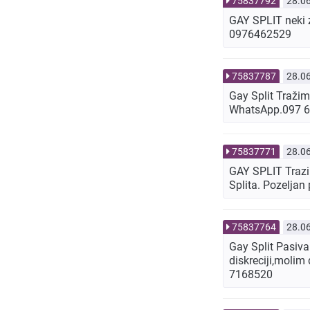
75837792
28.0
GAY SPLIT neki 
0976462529
75837787
28.0
Gay Split Tražim
WhatsApp.097 
75837771
28.0
GAY SPLIT Trazim
Splita. Pozeljan
75837764
28.0
Gay Split Pasivan
diskreciji,molim
7168520