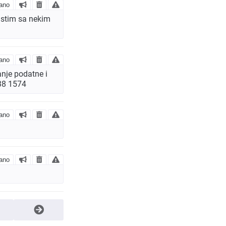
ano
ustim sa nekim
ano
anje podatne i
638 1574
ano
ano