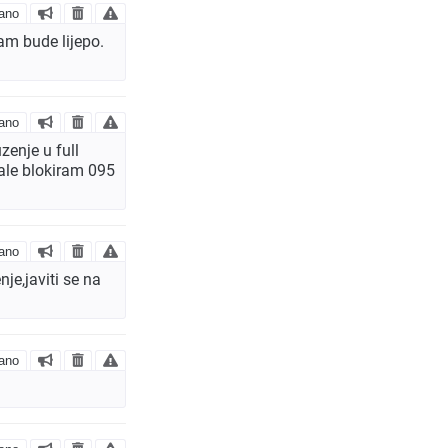
ano
am bude lijepo.
ano
zenje u full
tale blokiram 095
ano
je,javiti se na
ano