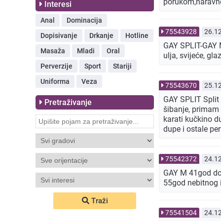
porukom,naravn
Interesi
Anal
Dominacija
75543928
26.1
Dopisivanje
Drkanje
Hotline
GAY SPLIT-GAY M
Masaža
Mladi
Oral
ulja, svijeće, g
Perverzije
Sport
Stariji
Uniforma
Veza
75543670
25.1
GAY SPLIT Split 
Pretraživanje
šibanje, primam r
karati kučkino dup
dupe i ostale pe
75542372
24.1
GAY M 41god dom
55god nebitnog 
Traži
75541504
24.1