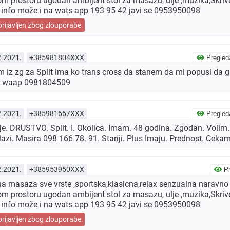
 prostoru ugodan ambijent stol za masazu, ulje ,muzika,Skrive
i info može i na wats app 193 95 42 javi se 0953950098
prijavljen zbog zlouporabe.
2.2021.
+385981804XXX
Pregled
iz zg za Split ima ko trans cross da stanem da mi popusi da g
er waap 0981804509
2.2021.
+385981667XXX
Pregled
ije. DRUSTVO. Split. I. Okolica. Imam. 48 godina. Zgodan. Volim
Mazi. Masira 098 166 78. 91. Stariji. Plus Imaju. Prednost. Ceka
2.2021.
+385953950XXX
Pr
jna masaza sve vrste ,sportska,klasicna,relax senzualna naravno 
 prostoru ugodan ambijent stol za masazu, ulje ,muzika,Skrive
i info može i na wats app 193 95 42 javi se 0953950098
prijavljen zbog zlouporabe.