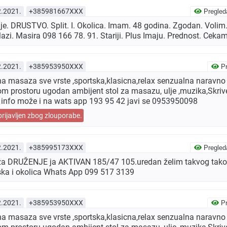
2.2021.
+385981667XXX
Pregled
ije. DRUSTVO. Split. I. Okolica. Imam. 48 godina. Zgodan. Voli
Mazi. Masira 098 166 78. 91. Stariji. Plus Imaju. Prednost. Ceka
2.2021.
+385953950XXX
Pr
jna masaza sve vrste ,sportska,klasicna,relax senzualna naravno 
 prostoru ugodan ambijent stol za masazu, ulje ,muzika,Skrive
i info može i na wats app 193 95 42 javi se 0953950098
prijavljen zbog zlouporabe.
2.2021.
+385995173XXX
Pregled
 za DRUŽENJE ja AKTIVAN 185/47 105.uredan želim takvog tako
ka i okolica Whats App 099 517 3139
2.2021.
+385953950XXX
Pr
jna masaza sve vrste ,sportska,klasicna,relax senzualna naravno 