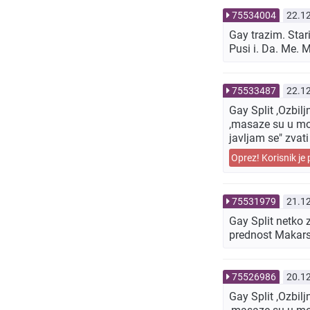
75534004
22.1
Gay trazim. Star
Pusi i. Da. Me. 
75533487
22.1
Gay Split ,Ozbil
,masaze su u mom
javljam se" zvat
Oprez! Korisnik je 
75531979
21.1
Gay Split netko
prednost Makars
75526986
20.1
Gay Split ,Ozbil