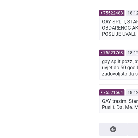
75522488
18.1
GAY SPLIT, STA
OBDARENOG AKT
POSLIJE UVALI
75521763
18.1
gay split pozz j
uvjet do 50 god k
zadovoljsto da s
75521664
18.1
GAY trazim. Star
Pusi i. Da. Me. 