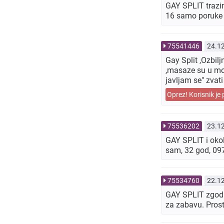
GAY SPLIT trazim
16 samo poruke 
75541446
24.1
Gay Split ,Ozbil
,masaze su u mom
javljam se" zvat
Oprez! Korisnik je 
75536202
23.1
GAY SPLIT i okol
sam, 32 god, 0
75534760
22.1
GAY SPLIT zgoda
za zabavu. Pro