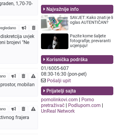
graden, 1,70-70-
Najvažnije info
SAVJET: Kako znati je li
oglas AUTENTIČAN?
egledano
diskretcija uvjek
Pazite kome šaljete
fotografije, prevaranti
ni brojevi "Ne
ucjenjuju!
Korisnička podrška
01/6005-607
08:30-16:30 (pon-pet)
ano
Pošalji upit
 prostor, mobilan
Prijatelji sajta
pornolinkovi.com
|
Porno
pretraživač
|
Podlupom.com
|
ano
UnReal Network
tivnog frajera