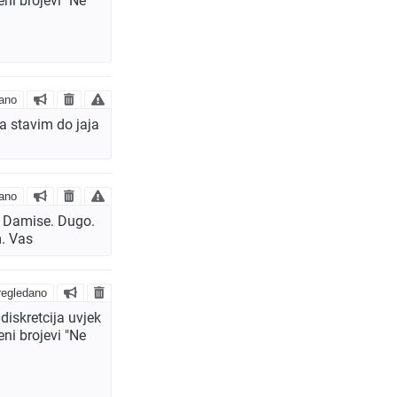
ni brojevi "Ne
ano
a stavim do jaja
ano
. Damise. Dugo.
m. Vas
egledano
diskretcija uvjek
ni brojevi "Ne