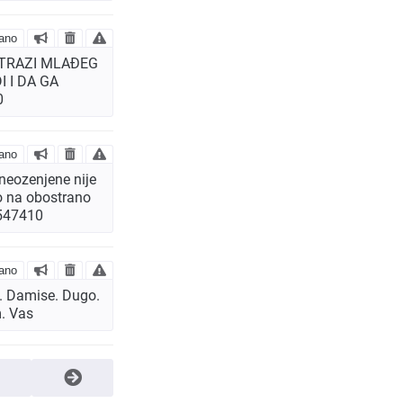
ano
, TRAZI MLAĐEG
 I DA GA
0
ano
neozenjene nije
tvo na obostrano
5547410
ano
m. Damise. Dugo.
m. Vas