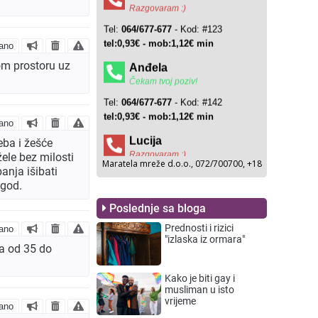
ano
om prostoru uz
ano
eba i žešće
žele bez milosti
banja išibati
1god.
Poslednje sa bloga
Prednosti i rizici
ano
"izlaska iz ormara"
a od 35 do
Kako je biti gay i
musliman u isto
vrijeme
ano