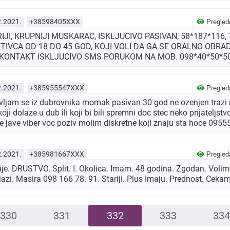
2.2021.
+38598405XXX
Pregled
RIJI, KRUPNIJI MUSKARAC, ISKLJUCIVO PASIVAN, 58*187*116
IVCA OD 18 DO 45 GOD, KOJI VOLI DA GA SE ORALNO OBRADI
, KONTAKT ISKLJUCIVO SMS PORUKOM NA MOB. 098*40*50*5
2.2021.
+385955547XXX
Pregled
avljam se iz dubrovnika momak pasivan 30 god ne ozenjen trazi 
oji dolaze u dub ili koji bi bili spremni doc stec neko prijateljs
e jave viber voc poziv molim diskretne koji znaju sta hoce 095
2.2021.
+385981667XXX
Pregled
ije. DRUSTVO. Split. I. Okolica. Imam. 48 godina. Zgodan. Voli
Mazi. Masira 098 166 78. 91. Stariji. Plus Imaju. Prednost. Ceka
330
331
332
333
334