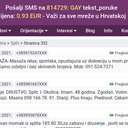
Pošalji SMS na
814729
:
GAY
tekst_poruke
ijena:
0.93 EUR
- Važi za sve mreže u Hrvatskoj
dovi
Orijentacije
Interesi
Blog
Info
Ko
tna
>
Split
>
Stranica 332
2.2021.
+385915247XXX
Pregled
A- Masaža relax, sportska, opustajuća uz diskreciju u mom pro
 Samo ozbiljni i bez skrivenih brojeva. Mob: 091-524-7371
2.2021.
+385981667XXX
Pregled
ije. DRUSTVO. Split. I. Okolica. Imam. 48 godina. Zgodan. Voli
Mazi. Masira 098 166 78. 91. Stariji. Plus Imaju. Prednost. Ceka
2.2021.
+385953870XXX
Pregled
van momak iz splita 185 80 30,za zabavu i druzenje.. javiti se is