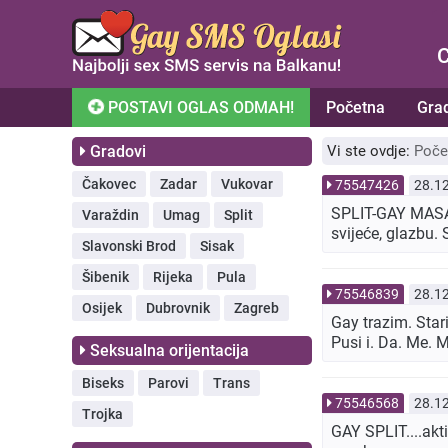
C
POSTAVI OGLAS ODMAH!
Početna
Gra
Gradovi
Vi ste ovdje:
Poče
Čakovec
Zadar
Vukovar
75547426
28.1
SPLIT-GAY MASAŽ
Varaždin
Umag
Split
svijeće, glazbu.
Slavonski Brod
Sisak
Šibenik
Rijeka
Pula
75546839
28.1
Osijek
Dubrovnik
Zagreb
Gay trazim. Star
Pusi i. Da. Me. 
Seksualna orijentacija
Biseks
Parovi
Trans
75546568
28.1
Trojka
GAY SPLIT....akti