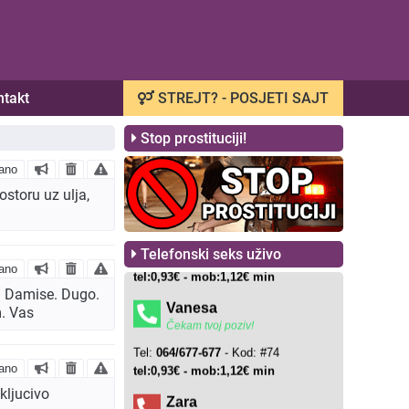
ntakt
STREJT? - POSJETI SAJT
Stop prostituciji!
ano
storu uz ulja,
Telefonski seks uživo
ano
m. Damise. Dugo.
m. Vas
ano
kljucivo