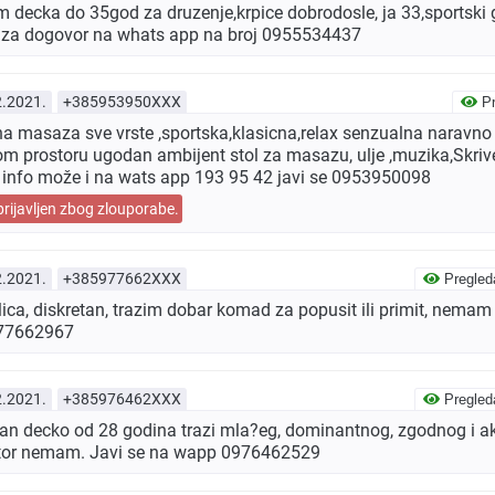
 decka do 35god za druzenje,krpice dobrodosle, ja 33,sportski 
za dogovor na whats app na broj 0955534437
2.2021.
+385953950XXX
Pr
jna masaza sve vrste ,sportska,klasicna,relax senzualna naravno 
 prostoru ugodan ambijent stol za masazu, ulje ,muzika,Skrive
i info može i na wats app 193 95 42 javi se 0953950098
prijavljen zbog zlouporabe.
2.2021.
+385977662XXX
Pregled
ica, diskretan, trazim dobar komad za popusit ili primit, nemam
977662967
2.2021.
+385976462XXX
Pregled
n decko od 28 godina trazi mla?eg, dominantnog, zgodnog i ak
stor nemam. Javi se na wapp 0976462529