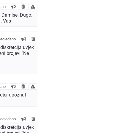
ano
m. Damise. Dugo.
m. Vas
egledano
diskretcija uvjek
ni brojevi "Ne
ano
djer upoznat
egledano
diskretcija uvjek