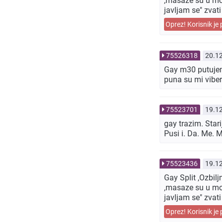
,masaze su u mom
javljam se" zvat
Oprez! Korisnik je 
75526318
20.1
Gay m30 putujem 
puna su mi vib
75523701
19.1
gay trazim. Star
Pusi i. Da. Me. 
75523436
19.1
Gay Split ,Ozbil
,masaze su u mom
javljam se" zvat
Oprez! Korisnik je 