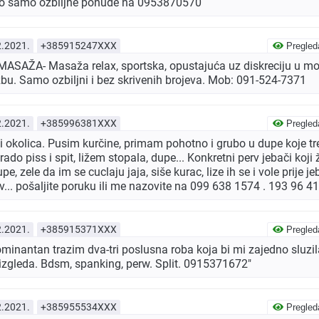
o samo ozbiljne ponude na 0953870570
2.2021.
+385915247XXX
Pregled
ASAŽA- Masaža relax, sportska, opustajuća uz diskreciju u m
lazbu. Samo ozbiljni i bez skrivenih brojeva. Mob: 091-524-7371
2.2021.
+385996381XXX
Pregled
i okolica. Pusim kurčine, primam pohotno i grubo u dupe koje tr
ado piss i spit, ližem stopala, dupe... Konkretni perv jebači koji 
e, zele da im se cuclaju jaja, siše kurac, lize ih se i vole prije je
rv... pošaljite poruku ili me nazovite na 099 638 1574 . 193 96 4
2.2021.
+385915371XXX
Pregled
inantan trazim dva-tri poslusna roba koja bi mi zajedno sluzil
izgleda. Bdsm, spanking, perw. Split. 0915371672"
2.2021.
+385955534XXX
Pregled