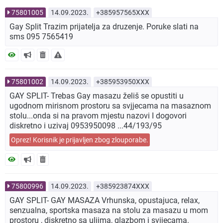
75801005
14.09.2023.
+385957565XXX
Gay Split Trazim prijatelja za druzenje. Poruke slati na
sms 095 7565419
75801002
14.09.2023.
+385953950XXX
GAY SPLIT- Trebas Gay masazu želiš se opustiti u
ugodnom mirisnom prostoru sa svjjecama na masaznom
stolu...onda si na pravom mjestu nazovi I dogovori
diskretno i uzivaj 0953950098 ...44/193/95
Oprez! Korisnik je prijavljen zbog zlouporabe.
75800996
14.09.2023.
+385923874XXX
GAY SPLIT- GAY MASAZA Vrhunska, opustajuca, relax,
senzualna, sportska masaza na stolu za masazu u mom
prostoru , diskretno sa uljima, glazbom i svijecama.