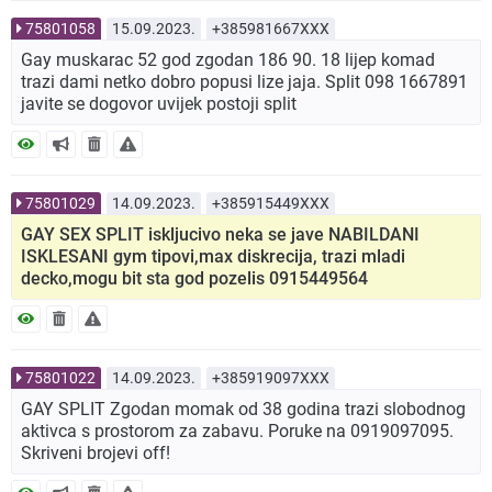
75801058
15.09.2023.
+385981667XXX
Gay muskarac 52 god zgodan 186 90. 18 lijep komad
trazi dami netko dobro popusi lize jaja. Split 098 1667891
javite se dogovor uvijek postoji split
75801029
14.09.2023.
+385915449XXX
GAY SEX SPLIT iskljucivo neka se jave NABILDANI
ISKLESANI gym tipovi,max diskrecija, trazi mladi
decko,mogu bit sta god pozelis 0915449564
75801022
14.09.2023.
+385919097XXX
GAY SPLIT Zgodan momak od 38 godina trazi slobodnog
aktivca s prostorom za zabavu. Poruke na 0919097095.
Skriveni brojevi off!