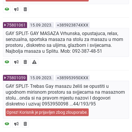
75801061
15.09.2023.
+385923874XXX
GAY SPLIT- GAY MASAZA Vrhunska, opustajuca, relax,
senzualna, sportska masaza na stolu za masazu u mom
prostoru , diskretno sa uljima, glazbom i svijecama.
Najbolja masaza u Splitu. Mob: 092-387-48-51
75801059
15.09.2023.
+385953950XXX
GAY SPLIT- Trebas Gay masazu želiš se opustiti u
ugodnom mirisnom prostoru sa svjjecama na masaznom
stolu...onda si na pravom mjestu nazovi I dogovori
diskretno i uzivaj 0953950098 ...44/193/95
Oprez! Korisnik je prijavljen zbog zlouporabe.