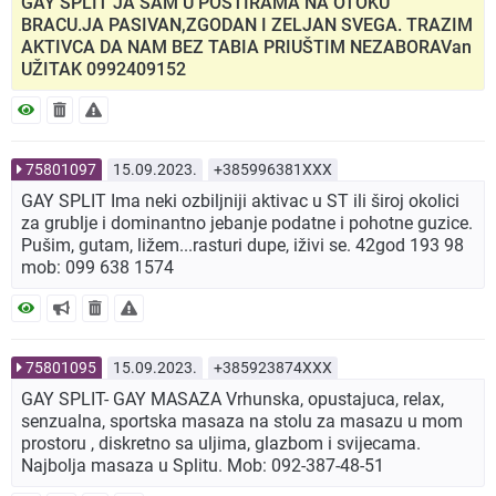
GAY SPLIT JA SAM U POSTIRAMA NA OTOKU
BRACU.JA PASIVAN,ZGODAN I ZELJAN SVEGA. TRAZIM
AKTIVCA DA NAM BEZ TABIA PRIUŠTIM NEZABORAVan
UŽITAK 0992409152
75801097
15.09.2023.
+385996381XXX
GAY SPLIT Ima neki ozbiljniji aktivac u ST ili široj okolici
za grublje i dominantno jebanje podatne i pohotne guzice.
Pušim, gutam, ližem...rasturi dupe, iživi se. 42god 193 98
mob: 099 638 1574
75801095
15.09.2023.
+385923874XXX
GAY SPLIT- GAY MASAZA Vrhunska, opustajuca, relax,
senzualna, sportska masaza na stolu za masazu u mom
prostoru , diskretno sa uljima, glazbom i svijecama.
Najbolja masaza u Splitu. Mob: 092-387-48-51