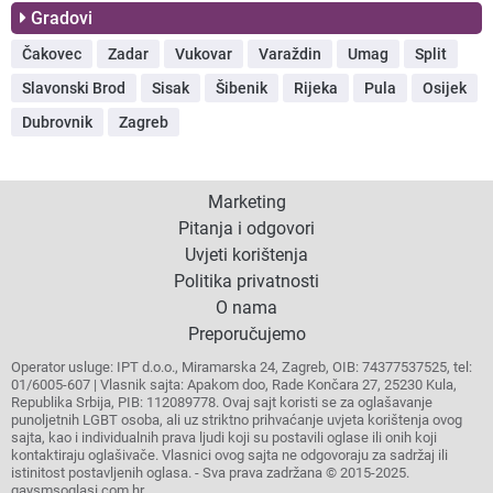
Gradovi
Čakovec
Zadar
Vukovar
Varaždin
Umag
Split
Slavonski Brod
Sisak
Šibenik
Rijeka
Pula
Osijek
Dubrovnik
Zagreb
Marketing
Pitanja i odgovori
Uvjeti korištenja
Politika privatnosti
O nama
Preporučujemo
Operator usluge: IPT d.o.o., Miramarska 24, Zagreb, OIB: 74377537525, tel:
01/6005-607 | Vlasnik sajta: Apakom doo, Rade Končara 27, 25230 Kula,
Republika Srbija, PIB: 112089778. Ovaj sajt koristi se za oglašavanje
punoljetnih LGBT osoba, ali uz striktno prihvaćanje uvjeta korištenja ovog
sajta, kao i individualnih prava ljudi koji su postavili oglase ili onih koji
kontaktiraju oglašivače. Vlasnici ovog sajta ne odgovoraju za sadržaj ili
istinitost postavljenih oglasa. - Sva prava zadržana © 2015-2025.
gaysmsoglasi.com.hr