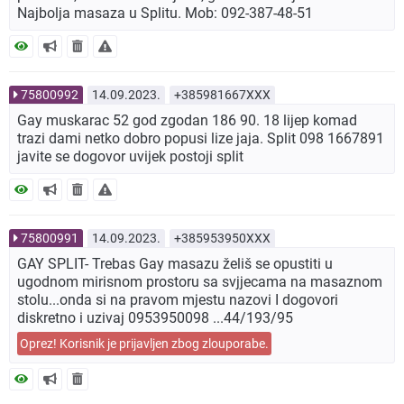
Najbolja masaza u Splitu. Mob: 092-387-48-51
75800992
14.09.2023.
+385981667XXX
Gay muskarac 52 god zgodan 186 90. 18 lijep komad
trazi dami netko dobro popusi lize jaja. Split 098 1667891
javite se dogovor uvijek postoji split
75800991
14.09.2023.
+385953950XXX
GAY SPLIT- Trebas Gay masazu želiš se opustiti u
ugodnom mirisnom prostoru sa svjjecama na masaznom
stolu...onda si na pravom mjestu nazovi I dogovori
diskretno i uzivaj 0953950098 ...44/193/95
Oprez! Korisnik je prijavljen zbog zlouporabe.