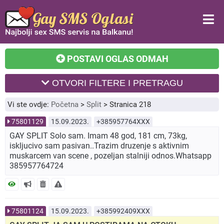
POSTAVI OGLAS ODMAH
OTVORI FILTERE I PRETRAGU
Vi ste ovdje:
Početna
>
Split
>
Stranica 218
75801129
15.09.2023.
+385957764XXX
GAY SPLIT Solo sam. Imam 48 god, 181 cm, 73kg,
iskljucivo sam pasivan..Trazim druzenje s aktivnim
muskarcem van scene , pozeljan stalniji odnos.Whatsapp
385957764724
75801124
15.09.2023.
+385992409XXX