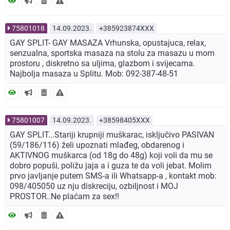
75801018
14.09.2023.
+385923874XXX
GAY SPLIT- GAY MASAZA Vrhunska, opustajuca, relax,
senzualna, sportska masaza na stolu za masazu u mom
prostoru , diskretno sa uljima, glazbom i svijecama.
Najbolja masaza u Splitu. Mob: 092-387-48-51
75801007
14.09.2023.
+38598405XXX
GAY SPLIT...Stariji krupniji muškarac, isključivo PASIVAN
(59/186/116) želi upoznati mlađeg, obdarenog i
AKTIVNOG muškarca (od 18g do 48g) koji voli da mu se
dobro popuši, poližu jaja a i guza te da voli jebat. Molim
prvo javljanje putem SMS-a ili Whatsapp-a , kontakt mob:
098/405050 uz nju diskreciju, ozbiljnost i MOJ
PROSTOR..Ne plaćam za sex!!