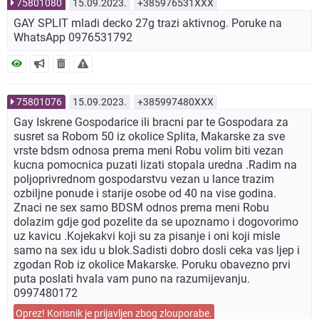
75801080
15.09.2023.
+385976531XXX
GAY SPLIT mladi decko 27g trazi aktivnog. Poruke na
WhatsApp 0976531792
75801076
15.09.2023.
+385997480XXX
Gay Iskrene Gospodarice ili bracni par te Gospodara za
susret sa Robom 50 iz okolice Splita, Makarske za sve
vrste bdsm odnosa prema meni Robu volim biti vezan
kucna pomocnica puzati lizati stopala uredna .Radim na
poljoprivrednom gospodarstvu vezan u lance trazim
ozbiljne ponude i starije osobe od 40 na vise godina.
Znaci ne sex samo BDSM odnos prema meni Robu
dolazim gdje god pozelite da se upoznamo i dogovorimo
uz kavicu .Kojekakvi koji su za pisanje i oni koji misle
samo na sex idu u blok.Sadisti dobro dosli ceka vas ljep i
zgodan Rob iz okolice Makarske. Poruku obavezno prvi
puta poslati hvala vam puno na razumijevanju.
0997480172
Oprez! Korisnik je prijavljen zbog zlouporabe.