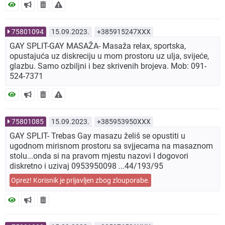
75801094
15.09.2023.
+385915247XXX
GAY SPLIT-GAY MASAŽA- Masaža relax, sportska,
opustajuća uz diskreciju u mom prostoru uz ulja, svijeće,
glazbu. Samo ozbiljni i bez skrivenih brojeva. Mob: 091-
524-7371
75801085
15.09.2023.
+385953950XXX
GAY SPLIT- Trebas Gay masazu želiš se opustiti u
ugodnom mirisnom prostoru sa svjjecama na masaznom
stolu...onda si na pravom mjestu nazovi I dogovori
diskretno i uzivaj 0953950098 ...44/193/95
Oprez! Korisnik je prijavljen zbog zlouporabe.