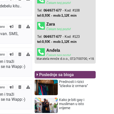
ebelu kitu..
ano
sivan. SMS,
ano
n i traži
i se na Wapp:-)
Poslednje sa bloga
Prednosti i rizici
"izlaska iz ormara"
ano
n i traži
i se na Wapp:-)
Kako je biti gay i
musliman u isto
vrijeme