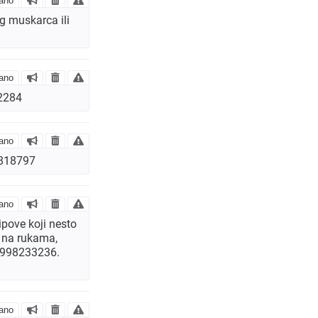
ano
g muskarca ili
ano
02284
ano
5818797
ano
tipove koji nesto
le na rukama,
 0998233236.
ano