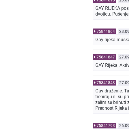
GAY RIJEKA posl
dvojicu. Pušenje
75841864
28.0
Gay rijeka muška
75841847
27.0
GAY Rijeka, Akt
75841843
27.0
Gay druženje. Tat
treniraju ili su 
zelim se brinuti
Prednost Rijeka i 
75841793
26.0