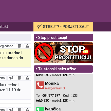
ntakt
STREJT? - POSJETI SAJT
Stop prostituciji!
egledano
iku uredno i
aze danas do
Telefonski seks uživo
ano
ku uredno i
aze 11.10 do
ano