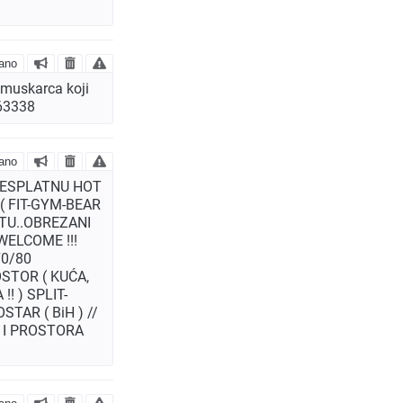
ano
/muskarca koji
863338
ano
 BESPLATNU HOT
( FIT-GYM-BEAR
ITU..OBREZANI
WELCOME !!!
70/80
STOR ( KUĆA,
! ) SPLIT-
TAR ( BiH ) //
A I PROSTORA