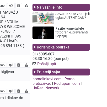
ano
Najvažnije info
OT MASAŽU
SAVJET: Kako znati je li
 SA
oglas AUTENTIČAN?
OR / VOLIM
 GUYS WELCOME
Pazite kome šaljete
70/80.../
fotografije, prevaranti
EZNI !!! 095
ucjenjuju!
A -O.HVAR-
95 894 1133 (
Korisnička podrška
01/6005-607
08:30-16:30 (pon-pet)
Pošalji upit
ano
 higijena
Prijatelji sajta
pornolinkovi.com
|
Porno
pretraživač
|
Podlupom.com
|
UnReal Network
ano
rn i dlakav do