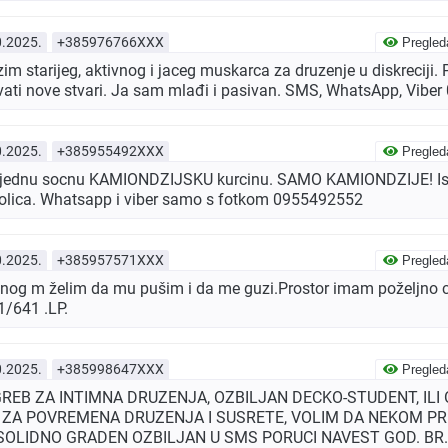
0.2025.
+385976766XXX
Pregled
m starijeg, aktivnog i jaceg muskarca za druzenje u diskreciji. P
avati nove stvari. Ja sam mlađi i pasivan. SMS, WhatsApp, Vib
0.2025.
+385955492XXX
Pregled
o jednu socnu KAMIONDZIJSKU kurcinu. SAMO KAMIONDZIJE! Isp
okolica. Whatsapp i viber samo s fotkom 0955492552
0.2025.
+385957571XXX
Pregled
vnog m želim da mu pušim i da me guzi.Prostor imam poželjno c
/641 .LP.
0.2025.
+385998647XXX
Pregled
GREB ZA INTIMNA DRUZENJA, OZBILJAN DECKO-STUDENT, ILI
 ZA POVREMENA DRUZENJA I SUSRETE, VOLIM DA NEKOM PR
SOLIDNO GRADEN OZBILJAN U SMS PORUCI NAVEST GOD. BR. 