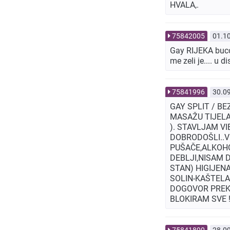
HVALA,.
75842005
01.1
Gay RIJEKA buco 
me zeli je.... u
75841996
30.0
GAY SPLIT / BE
MASAŽU TIJELA 
). STAVLJAM VI
DOBRODOŠLI..VO
PUŠAČE,ALKOHOL
DEBLJI,NISAM 
STAN) HIGIJENA 
SOLIN-KAŠTELA-
DOGOVOR PREKO 
BLOKIRAM SVE !
75841890
28.0