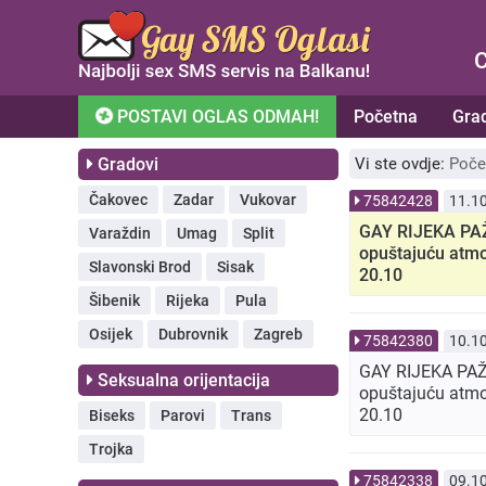
C
POSTAVI OGLAS ODMAH!
Početna
Gra
Gradovi
Vi ste ovdje:
Poče
Čakovec
Zadar
Vukovar
75842428
11.1
GAY RIJEKA PAŽN
Varaždin
Umag
Split
opuštajuću atm
Slavonski Brod
Sisak
20.10
Šibenik
Rijeka
Pula
Osijek
Dubrovnik
Zagreb
75842380
10.1
GAY RIJEKA PAŽN
Seksualna orijentacija
opuštajuću atmo
20.10
Biseks
Parovi
Trans
Trojka
75842338
09.1