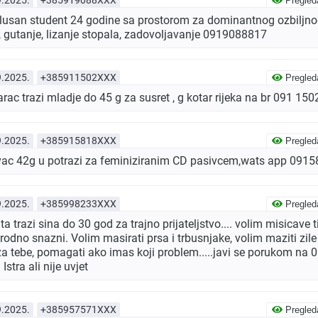
Pregled
usan student 24 godine sa prostorom za dominantnog ozbiljno
, gutanje, lizanje stopala, zadovoljavanje 0919088817
9.2025.
+385911502XXX
Pregled
rac trazi mladje do 45 g za susret , g kotar rijeka na br 091 15
9.2025.
+385915818XXX
Pregled
ivac 42g u potrazi za feminiziranim CD pasivcem,wats app 091
9.2025.
+385998233XXX
Pregled
a trazi sina do 30 god za trajno prijateljstvo.... volim misicave 
prirodno snazni. Volim masirati prsa i trbusnjake, volim maziti zi
 za tebe, pomagati ako imas koji problem.....javi se porukom na
Istra ali nije uvjet
9.2025.
+385957571XXX
Pregled