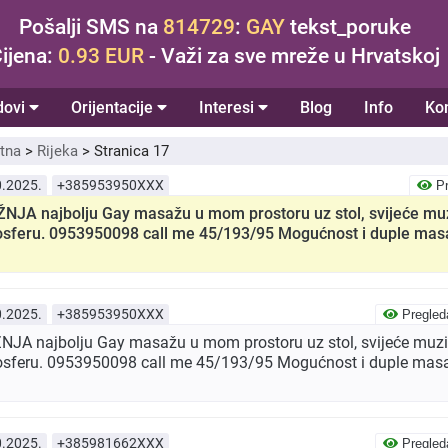
Pošalji SMS na
814729
:
GAY
tekst_poruke
ijena:
0.93 EUR
- Važi za sve mreže u Hrvatskoj
dovi
Orijentacije
Interesi
Blog
Info
Ko
tna
>
Rijeka
>
Stranica 17
0.2025.
+385953950XXX
Pr
JA najbolju Gay masažu u mom prostoru uz stol, svijeće muz
osferu. 0953950098 call me 45/193/95 Mogućnost i duple mas
0.2025.
+385953950XXX
Pregled
JA najbolju Gay masažu u mom prostoru uz stol, svijeće muzi
sferu. 0953950098 call me 45/193/95 Mogućnost i duple mas
0.2025.
+385981662XXX
Pregled