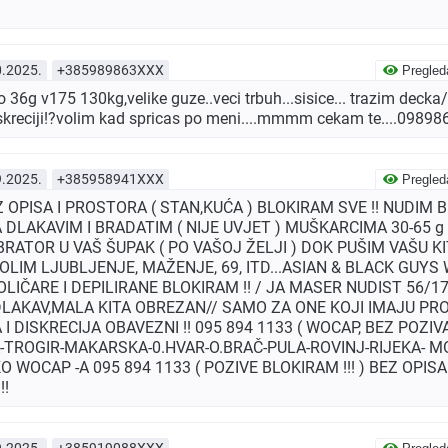
0.2025.
+385989863XXX
Pregled
36g v175 130kg,velike guze..veci trbuh...sisice... trazim decka
 diskreciji!?volim kad spricas po meni....mmmm cekam te....0989
9.2025.
+385958941XXX
Pregled
Z OPISA I PROSTORA ( STAN,KUĆA ) BLOKIRAM SVE !! NUDIM
DLAKAVIM I BRADATIM ( NIJE UVJET ) MUŠKARCIMA 30-65 g 
BRATOR U VAŠ ŠUPAK ( PO VAŠOJ ŽELJI ) DOK PUŠIM VAŠU K
LIM LJUBLJENJE, MAŽENJE, 69, ITD...ASIAN & BLACK GUYS 
IČARE I DEPILIRANE BLOKIRAM !! / JA MASER NUDIST 56/1
DLAKAV,MALA KITA OBREZAN// SAMO ZA ONE KOJI IMAJU PRO
I DISKRECIJA OBAVEZNI !! 095 894 1133 ( WOCAP, BEZ POZIVA !
TROGIR-MAKARSKA-0.HVAR-O.BRAČ-PULA-ROVINJ-RIJEKA- MOS
WOCAP -A 095 894 1133 ( POZIVE BLOKIRAM !!! ) BEZ OPIS
!!
9.2025.
+385919088XXX