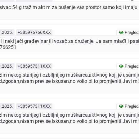
ivac 54 g tražim akt m za pušenje vas prostor samo koji imaju d
0.2025.
+385976766XXX
Pregled
i neki jači građevinar ili vozač za druženje. Ja sam mlađi i pa
6766251
0.2025.
+385957311XXX
Pregled
m nekog starijeg i ozbiljnijeg muškarca,aktivnog koji je usamlje
ad,zgodan,nisam previse iskusan,no volio bi to promjeniti.Javi m
0.2025.
+385957311XXX
Pregled
m nekog starijeg i ozbiljnijeg muškarca,aktivnog koji je usamlje
ad,zgodan,nisam previse iskusan,no volio bi to promjeniti.Javi m