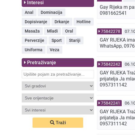
Interesi
Gay Rijeka m pas
Anal
Dominacija
0981662541
Dopisivanje
Drkanje
Hotline
Masaža
Mladi
Oral
75842278
07.1
GAY RIJEKA ima l
Perverzije
Sport
Stariji
WhatsApp, 097
Uniforma
Veza
Pretraživanje
75842242
06.1
GAY RIJEKA Traži
prijatelja Ja ml
0957311142
75842241
06.1
GAY RIJEKA Traži
prijatelja Ja ml
Traži
0957311142