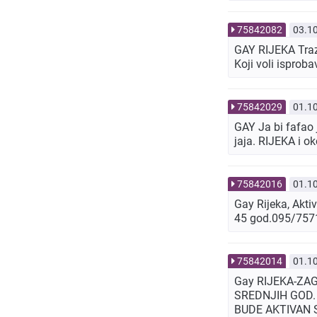
75842082
03.1
GAY RIJEKA Trazi
Koji voli isprob
75842029
01.1
GAY Ja bi fafa
jaja. RIJEKA i 
75842016
01.1
Gay Rijeka, Akti
45 god.095/7571
75842014
01.1
Gay RIJEKA-ZA
SREDNJIH GOD.
BUDE AKTIVAN 