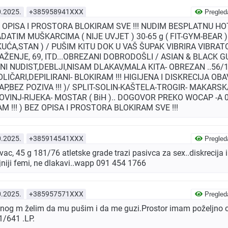
0.2025.
+385958941XXX
Pregled
Z OPISA I PROSTORA BLOKIRAM SVE !!! NUDIM BESPLATNU H
DATIM MUŠKARCIMA ( NIJE UVJET ) 30-65 g ( FIT-GYM-BEAR )
ĆA,STAN ) / PUŠIM KITU DOK U VAŠ ŠUPAK VIBRIRA VIBRAT
AŽENJE, 69, ITD...OBREZANI DOBRODOŠLI / ASIAN & BLACK
 UNI NUDIST,DEBLJI,NISAM DLAKAV,MALA KITA- OBREZAN ..56/1
IČARI,DEPILIRANI- BLOKIRAM !!! HIGIJENA I DISKRECIJA OBAV
AP,BEZ POZIVA !!! )/ SPLIT-SOLIN-KAŠTELA-TROGIR- MAKARSK
OVINJ-RIJEKA- MOSTAR ( BiH ).. DOGOVOR PREKO WOCAP -A 0
M !!! ) BEZ OPISA I PROSTORA BLOKIRAM SVE !!!
0.2025.
+385914541XXX
Pregled
ac, 45 g 181/76 atletske grade trazi pasivca za sex..diskrecija i
niji femi, ne dlakavi..wapp 091 454 1766
0.2025.
+385957571XXX
Pregled
vnog m želim da mu pušim i da me guzi.Prostor imam poželjno c
/641 .LP.