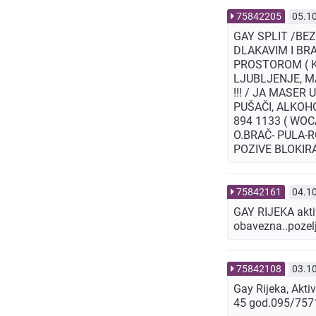
75842205
05.1
GAY SPLIT /BE
DLAKAVIM I BRA
PROSTOROM ( KU
LJUBLJENJE, M
!!! / JA MASER
PUŠAČI, ALKOHOL
894 1133 ( WOC
O.BRAČ- PULA-R
POZIVE BLOKIRA
75842161
04.1
GAY RIJEKA aktiv
obavezna..pozelj
75842108
03.1
Gay Rijeka, Akti
45 god.095/7571