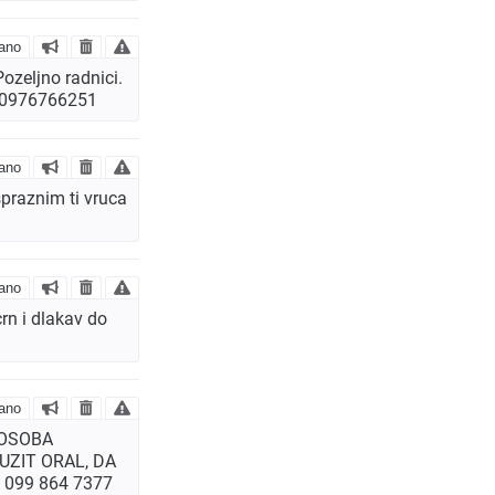
ano
ozeljno radnici.
er 0976766251
ano
raznim ti vruca
ano
rn i dlakav do
ano
 OSOBA
UZIT ORAL, DA
099 864 7377