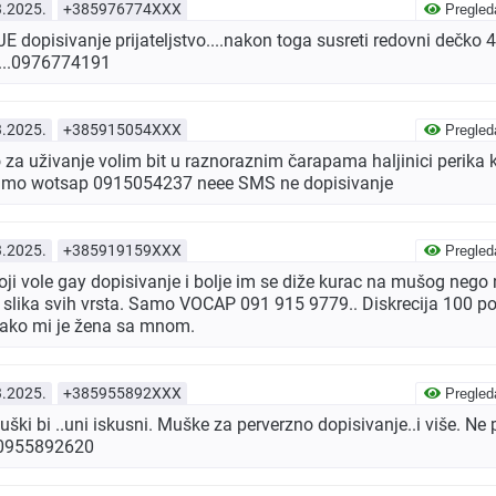
3.2025.
+385976774XXX
Pregled
dopisivanje prijateljstvo....nakon toga susreti redovni dečko 4
...0976774191
3.2025.
+385915054XXX
Pregled
za uživanje volim bit u raznoraznim čarapama haljinici perika 
 samo wotsap 0915054237 neee SMS ne dopisivanje
3.2025.
+385919159XXX
Pregled
oji vole gay dopisivanje i bolje im se diže kurac na mušog nego
 slika svih vrsta. Samo VOCAP 091 915 9779.. Diskrecija 100 p
 ako mi je žena sa mnom.
3.2025.
+385955892XXX
Pregled
i bi ..uni iskusni. Muške za perverzno dopisivanje..i više. Ne 
. 0955892620