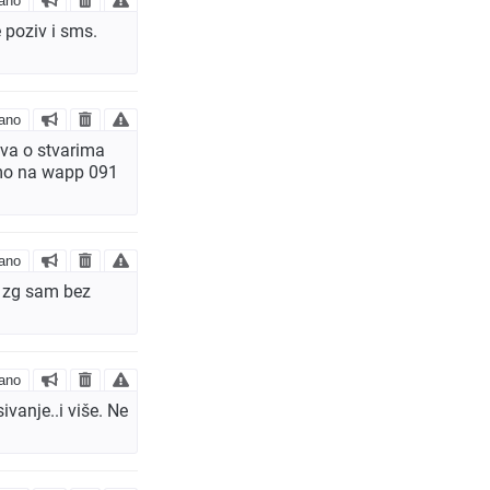
ano
 poziv i sms.
ano
ava o stvarima
samo na wapp 091
ano
z zg sam bez
ano
vanje..i više. Ne