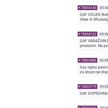
75834140
05.0
GAY OSIJEK Bok 
Viber ili Whats
75834122
05.0
GAY VARAŽDIN.Muš
prostorim. Ne po
75833986
02.0
Gay oglas pasiva
za druze nje do
75833779
29.0
GAY DOPISIVANJE
75833734
28.0