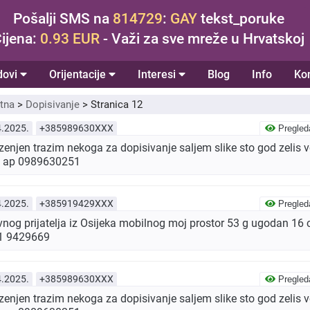
Pošalji SMS na
814729
:
GAY
tekst_poruke
ijena:
0.93 EUR
- Važi za sve mreže u Hrvatskoj
dovi
Orijentacije
Interesi
Blog
Info
Ko
tna
>
Dopisivanje
>
Stranica 12
4.2025.
+385989630XXX
Pregled
njen trazim nekoga za dopisivanje saljem slike sto god zelis v
s ap 0989630251
4.2025.
+385919429XXX
Pregled
vnog prijatelja iz Osijeka mobilnog moj prostor 53 g ugodan 16
91 9429669
4.2025.
+385989630XXX
Pregled
njen trazim nekoga za dopisivanje saljem slike sto god zelis v