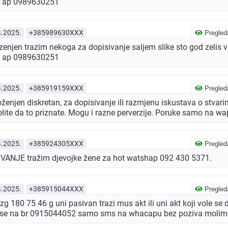
s ap 0989630251
4.2025.
+385989630XXX
Pregled
njen trazim nekoga za dopisivanje saljem slike sto god zelis v
s ap 0989630251
4.2025.
+385919159XXX
Pregled
 oženjen diskretan, za dopisivanje ili razmjenu iskustava o stvar
lite da to priznate. Mogu i razne perverzije. Poruke samo na 
4.2025.
+385924305XXX
Pregled
ANJE tražim djevojke žene za hot watshap 092 430 5371.
4.2025.
+385915044XXX
Pregled
 180 75 46 g uni pasivan trazi mus akt ili uni akt koji vole se d
vise na br 0915044052 samo sms na whacapu bez poziva molim