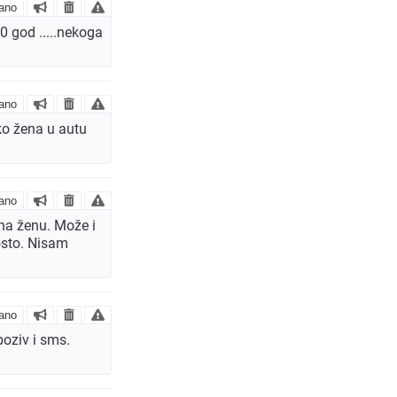
ano
0 god .....nekoga
ano
ko žena u autu
ano
 na ženu. Može i
osto. Nisam
ano
poziv i sms.