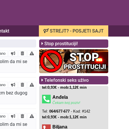
ntakt
STREJT? - POSJETI SAJT
Stop prostituciji!
ano
olim da mi se
Telefonski seks uživo
ano
 cm bez dugog
ano
olim da mi se