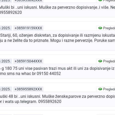
Pregled
ki bi ..uni iskusni. Muške za perverzno dopisivanje..i više. Ne
. 0955892620
3.2025.
+385919159XXX
Pregled
ariji, 60, oženjen diskretan, za dopisivanje ili razmjenu iskust
u a ne želite da to priznate. Mogu i razne perverzije. Poruke 
3.2025.
+385915044XXX
Pregled
 180 75 uni vise pasivan trazi mus akt ili uni za dopisivanje i
amo sms na whac br 09150 44052
3.2025.
+385955892XXX
Pregled
i 48 bi ..uni iskusni. Muške ženske,parove za perverzno dopisi
er i wats up.telegram. 0955892620