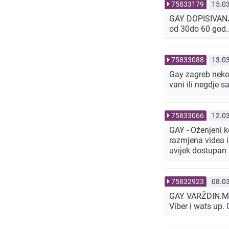
75833179
15.0
GAY DOPISIVANJE 
od 30do 60 god.
75833088
13.0
Gay zagreb neko 
vani ili negdje
75833066
12.0
GAY - Oženjeni k
razmjena videa i
uvijek dostupan
75832923
08.0
GAY VARŽDIN.Mušk
Viber i wats up