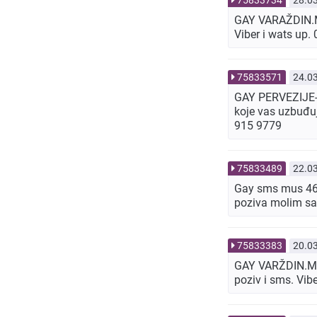
GAY VARAŽDIN.Muš
Viber i wats up
75833571
24.0
GAY PERVEZIJE-St
koje vas uzbuđuj
915 9779
75833489
22.0
Gay sms mus 46 g
poziva molim s
75833383
20.0
GAY VARŽDIN.Mušk
poziv i sms. Vib