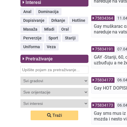
nareduje na vat
Interesi
Anal
Dominacija
75834364
11.0
Dopisivanje
Drkanje
Hotline
Gay muškarac oze
Masaža
Mladi
Oral
nareduje na vat
Perverzije
Sport
Stariji
Uniforma
Veza
75834191
07.0
GAY -Stariji, 60,
Pretraživanje
uzbuđuju a ne že
75834177
06.0
Gay HOT DOPISIV
75834173
06.0
Gay sms mus iz zg
Traži
mozda i nesto 