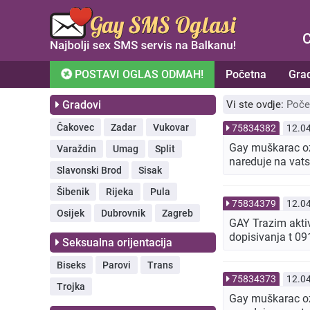
C
POSTAVI OGLAS ODMAH!
Početna
Gra
Gradovi
Vi ste ovdje:
Poče
Čakovec
Zadar
Vukovar
75834382
12.0
Gay muškarac oze
Varaždin
Umag
Split
nareduje na vat
Slavonski Brod
Sisak
Šibenik
Rijeka
Pula
75834379
12.0
Osijek
Dubrovnik
Zagreb
GAY Trazim akti
dopisivanja t 0
Seksualna orijentacija
Biseks
Parovi
Trans
75834373
12.0
Trojka
Gay muškarac oze