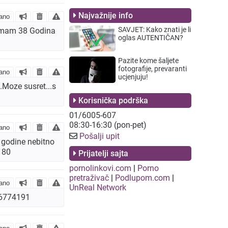
Najvažnije info
ano
SAVJET: Kako znati je li
 Imam 38 Godina
oglas AUTENTIČAN?
Pazite kome šaljete
fotografije, prevaranti
ano
ucjenjuju!
.Moze susret...s
Korisnička podrška
01/6005-607
08:30-16:30 (pon-pet)
ano
Pošalji upit
 godine nebitno
180
Prijatelji sajta
pornolinkovi.com
|
Porno
pretraživač
|
Podlupom.com
|
ano
UnReal Network
76774191