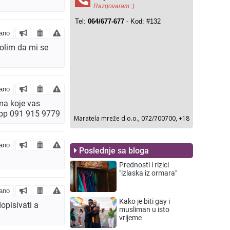
ano
olim da mi se
ano
ima koje vas
wapp 091 915 9779
ano
Poslednje sa bloga
Prednosti i rizici
"izlaska iz ormara"
ano
Kako je biti gay i
opisivati a
musliman u isto
vrijeme