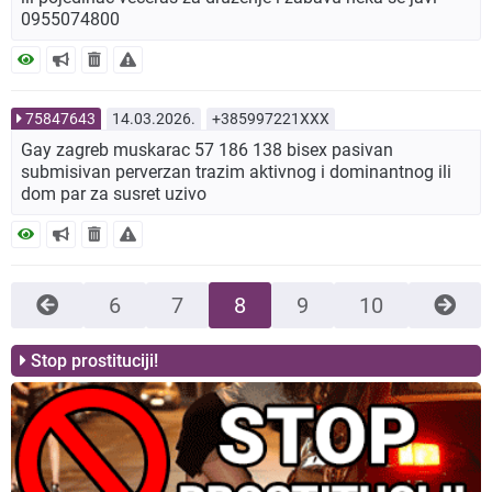
0955074800
75847643
14.03.2026.
+385997221XXX
Gay zagreb muskarac 57 186 138 bisex pasivan
submisivan perverzan trazim aktivnog i dominantnog ili
dom par za susret uzivo
6
7
8
9
10
Stop prostituciji!