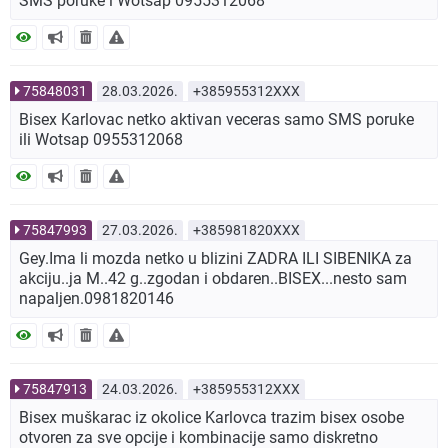
SMS poruke i Wotsap 0955312068
75848031
28.03.2026.
+385955312XXX
Bisex Karlovac netko aktivan veceras samo SMS poruke
ili Wotsap 0955312068
75847993
27.03.2026.
+385981820XXX
Gey.Ima li mozda netko u blizini ZADRA ILI SIBENIKA za
akciju..ja M..42 g..zgodan i obdaren..BISEX...nesto sam
napaljen.0981820146
75847913
24.03.2026.
+385955312XXX
Bisex muškarac iz okolice Karlovca trazim bisex osobe
otvoren za sve opcije i kombinacije samo diskretno