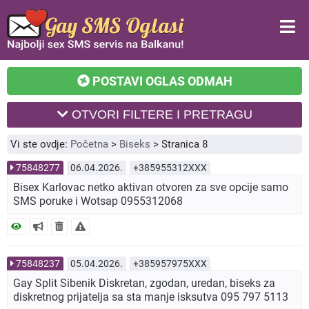
POSTAVI OGLAS ODMAH
OTVORI FILTERE I PRETRAGU
Vi ste ovdje:
Početna
>
Biseks
>
Stranica 8
75848277
06.04.2026.
+385955312XXX
Bisex Karlovac netko aktivan otvoren za sve opcije samo
SMS poruke i Wotsap 0955312068
75848237
05.04.2026.
+385957975XXX
Gay Split Sibenik Diskretan, zgodan, uredan, biseks za
diskretnog prijatelja sa sta manje isksutva 095 797 5113