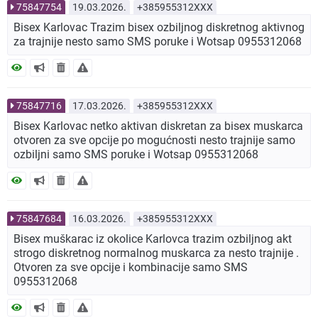
75847754
19.03.2026.
+385955312XXX
Bisex Karlovac Trazim bisex ozbiljnog diskretnog aktivnog
za trajnije nesto samo SMS poruke i Wotsap 0955312068
75847716
17.03.2026.
+385955312XXX
Bisex Karlovac netko aktivan diskretan za bisex muskarca
otvoren za sve opcije po mogućnosti nesto trajnije samo
ozbiljni samo SMS poruke i Wotsap 0955312068
75847684
16.03.2026.
+385955312XXX
Bisex muškarac iz okolice Karlovca trazim ozbiljnog akt
strogo diskretnog normalnog muskarca za nesto trajnije .
Otvoren za sve opcije i kombinacije samo SMS
0955312068