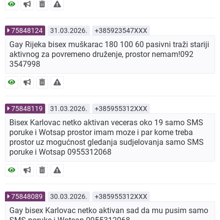
75848124
31.03.2026.
+385923547XXX
Gay Rijeka bisex muškarac 180 100 60 pasivni traži stariji
aktivnog za povremeno druženje, prostor nemam!092
3547998
75848119
31.03.2026.
+385955312XXX
Bisex Karlovac netko aktivan veceras oko 19 samo SMS
poruke i Wotsap prostor imam moze i par kome treba
prostor uz mogućnost gledanja sudjelovanja samo SMS
poruke i Wotsap 0955312068
75848089
30.03.2026.
+385955312XXX
Gay bisex Karlovac netko aktivan sad da mu pusim samo