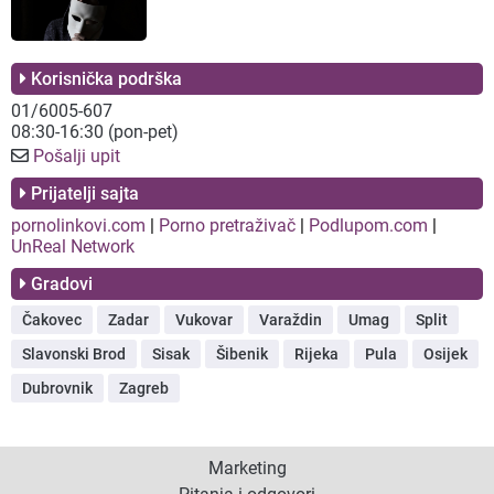
Korisnička podrška
01/6005-607
08:30-16:30 (pon-pet)
Pošalji upit
Prijatelji sajta
pornolinkovi.com
|
Porno pretraživač
|
Podlupom.com
|
UnReal Network
Gradovi
Čakovec
Zadar
Vukovar
Varaždin
Umag
Split
Slavonski Brod
Sisak
Šibenik
Rijeka
Pula
Osijek
Dubrovnik
Zagreb
Marketing