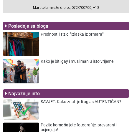
Poslednje sa bloga
Prednosti i rizici "izlaska iz ormara"
Kako je biti gay i musliman u isto vrijeme
Najvažnije info
SAVJET: Kako znati je li oglas AUTENTIČAN?
Pazite kome šaljete fotografije, prevaranti
ucjenjuju!