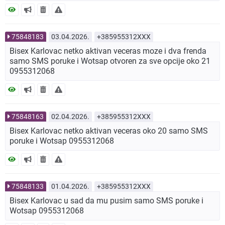
75848183
03.04.2026.
+385955312XXX
Bisex Karlovac netko aktivan veceras moze i dva frenda
samo SMS poruke i Wotsap otvoren za sve opcije oko 21
0955312068
75848163
02.04.2026.
+385955312XXX
Bisex Karlovac netko aktivan veceras oko 20 samo SMS
poruke i Wotsap 0955312068
75848133
01.04.2026.
+385955312XXX
Bisex Karlovac u sad da mu pusim samo SMS poruke i
Wotsap 0955312068