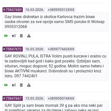
75847680
16.03.2026.
+385955312XXX
Gay bisex diskretan iz okolice Karlovca trazim bisex
osobe otvoren za sve opcije samo SMS poruke ili Wotsap
0955312068
75847672
16.03.2026.
+385977442XXX
GAY ROVINJ, PULA, ISTRA Volim pusiti kurceve i oralno cu
te zadovoljiti kad god i kako god pozelis. Ozbiljan sam,
situiran, moguc dogovor, 52 godine. Molim samo hetero i
bisex AKTIVNI muskarci. Dobrodosli su i prolaznici kroz
Istru. 097 7442401
75847667
15.03.2026.
+385955074XXX
GAY Split ja sam bisex momak 39 g pa ako ima neki par
ili pojedinac veceras za druženje i zabavu neka se javi