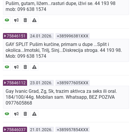
Pušim, gutam, ližem...rasturi dupe, iživi se. 44 193 98
mob: 099 638 1574
75846151
24.01.2026.
+385996381XXX
GAY SPLIT Pušim kurčine, primam u dupe ...Split i
okolica...Imotski, Trilj, Sinj...Diskrecija stroga. 44 193 98.
Mob: 099 638 1574
75846112
23.01.2026.
+385977605XXX
Gay Ivanic Grad, Zg, Sk, trazim aktivca za seks ili oral.
184/100/44g. Mobilan sam. Whatsapp, BEZ POZIVA
0977605868
75846037
21.01.2026.
+385957854XXX