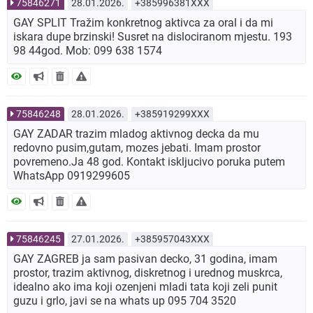
75846271
28.01.2026.
+385996381XXX
GAY SPLIT Tražim konkretnog aktivca za oral i da mi
iskara dupe brzinski! Susret na dislociranom mjestu. 193
98 44god. Mob: 099 638 1574
75846248
28.01.2026.
+385919299XXX
GAY ZADAR trazim mladog aktivnog decka da mu
redovno pusim,gutam, mozes jebati. Imam prostor
povremeno.Ja 48 god. Kontakt iskljucivo poruka putem
WhatsApp 0919299605
75846245
27.01.2026.
+385957043XXX
GAY ZAGREB ja sam pasivan decko, 31 godina, imam
prostor, trazim aktivnog, diskretnog i urednog muskrca,
idealno ako ima koji ozenjeni mladi tata koji zeli punit
guzu i grlo, javi se na whats up 095 704 3520