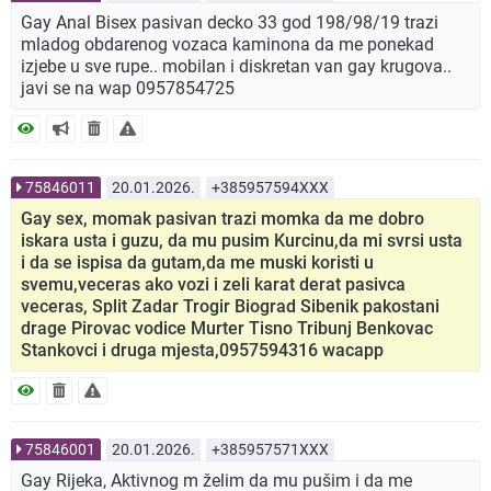
Gay Anal Bisex pasivan decko 33 god 198/98/19 trazi
mladog obdarenog vozaca kaminona da me ponekad
izjebe u sve rupe.. mobilan i diskretan van gay krugova..
javi se na wap 0957854725
75846011
20.01.2026.
+385957594XXX
Gay sex, momak pasivan trazi momka da me dobro
iskara usta i guzu, da mu pusim Kurcinu,da mi svrsi usta
i da se ispisa da gutam,da me muski koristi u
svemu,veceras ako vozi i zeli karat derat pasivca
veceras, Split Zadar Trogir Biograd Sibenik pakostani
drage Pirovac vodice Murter Tisno Tribunj Benkovac
Stankovci i druga mjesta,0957594316 wacapp
75846001
20.01.2026.
+385957571XXX
Gay Rijeka, Aktivnog m želim da mu pušim i da me