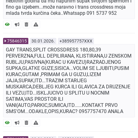
nebitnih godina da mu napunim šupak svojom spermom i
fino ga izjebem...može naravno i trans crossdress moja
mlada tvrda kurčina čeka..Whatsapp 091 5737 952
75846315
30.01.2026.
+385957757XXX
GAY TRANS,SPLIT CROSSDRESS 180,80,39
PERVERZNA,FULL DEPILIRANA, KLISTIRANA,U ZENSKOM
RUBLJU,PASIVNA(KURAC U KAVEZU)RAZRADJENOG
SUPKA,GLATKE GUZE,SISICA...VOLIM SE LJUBITI,PUSIM
KURAC,GUTAM ,PRIMAM GA U GUZU,LIZEM
JAJA,SUPAK,ITD...TRAZIM STARIJEG
MUSKARCA,DEBLJEG KURCA ILI GLAVICA ZA DRUZENJE
ILI VEZU,ITD...ISKLJUCIVO U SPLITU U NOCNIM
SATIMA,VAS PROSTOR ILI
VANI(AUTO,PARKIC,SUMICA,ITD......KONTAKT PRVO
SMS'OM...ODAKLE,OPIS,KURAC? 0957757470 ANALA