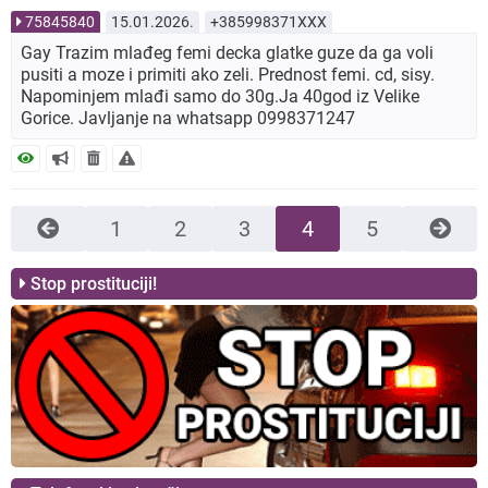
75845840
15.01.2026.
+385998371XXX
Gay Trazim mlađeg femi decka glatke guze da ga voli
pusiti a moze i primiti ako zeli. Prednost femi. cd, sisy.
Napominjem mlađi samo do 30g.Ja 40god iz Velike
Gorice. Javljanje na whatsapp 0998371247
1
2
3
4
5
Stop prostituciji!