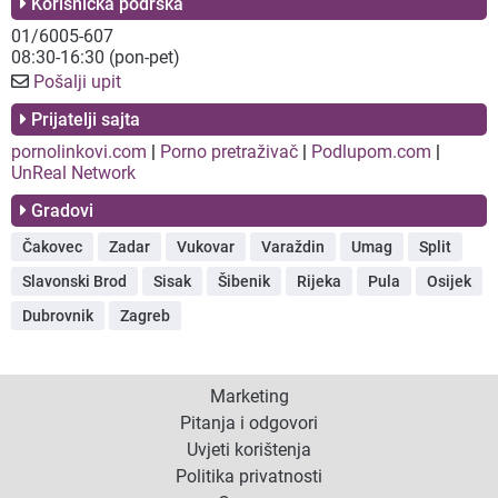
Korisnička podrška
01/6005-607
08:30-16:30 (pon-pet)
Pošalji upit
Prijatelji sajta
pornolinkovi.com
|
Porno pretraživač
|
Podlupom.com
|
UnReal Network
Gradovi
Čakovec
Zadar
Vukovar
Varaždin
Umag
Split
Slavonski Brod
Sisak
Šibenik
Rijeka
Pula
Osijek
Dubrovnik
Zagreb
Marketing
Pitanja i odgovori
Uvjeti korištenja
Politika privatnosti