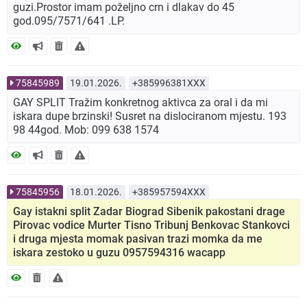
guzi.Prostor imam poželjno crn i dlakav do 45
god.095/7571/641 .LP.
75845989
19.01.2026.
+385996381XXX
GAY SPLIT Tražim konkretnog aktivca za oral i da mi
iskara dupe brzinski! Susret na dislociranom mjestu. 193
98 44god. Mob: 099 638 1574
75845956
18.01.2026.
+385957594XXX
Gay istakni split Zadar Biograd Sibenik pakostani drage
Pirovac vodice Murter Tisno Tribunj Benkovac Stankovci
i druga mjesta momak pasivan trazi momka da me
iskara zestoko u guzu 0957594316 wacapp