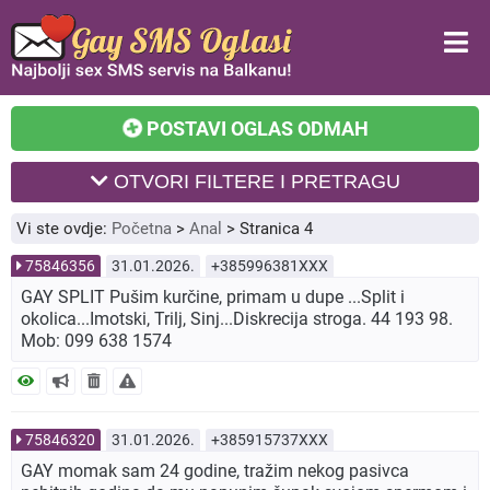
POSTAVI OGLAS ODMAH
OTVORI FILTERE I PRETRAGU
Vi ste ovdje:
Početna
>
Anal
>
Stranica 4
75846356
31.01.2026.
+385996381XXX
GAY SPLIT Pušim kurčine, primam u dupe ...Split i
okolica...Imotski, Trilj, Sinj...Diskrecija stroga. 44 193 98.
Mob: 099 638 1574
75846320
31.01.2026.
+385915737XXX
GAY momak sam 24 godine, tražim nekog pasivca