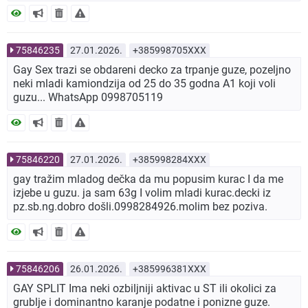
75846235
27.01.2026.
+385998705XXX
Gay Sex trazi se obdareni decko za trpanje guze, pozeljno
neki mladi kamiondzija od 25 do 35 godna A1 koji voli
guzu... WhatsApp 0998705119
75846220
27.01.2026.
+385998284XXX
gay tražim mladog dečka da mu popusim kurac I da me
izjebe u guzu. ja sam 63g I volim mladi kurac.decki iz
pz.sb.ng.dobro došli.0998284926.molim bez poziva.
75846206
26.01.2026.
+385996381XXX
GAY SPLIT Ima neki ozbiljniji aktivac u ST ili okolici za
grublje i dominantno karanje podatne i ponizne guze.