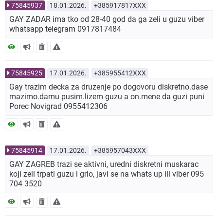
75845937
18.01.2026.
+385917817XXX
GAY ZADAR ima tko od 28-40 god da ga zeli u guzu viber
whatsapp telegram 0917817484
75845925
17.01.2026.
+385955412XXX
Gay trazim decka za druzenje po dogovoru diskretno.dase
mazimo.damu pusim.lizem guzu a on.mene da guzi puni
Porec Novigrad 0955412306
75845914
17.01.2026.
+385957043XXX
GAY ZAGREB trazi se aktivni, uredni diskretni muskarac
koji zeli trpati guzu i grlo, javi se na whats up ili viber 095
704 3520