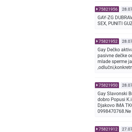
75821956
28.0
GAY-ZG DUBRA
SEX, PUNITI GU
75821952
28.0
Gay Dečko aktiva
pasivne dečke od
mlade sperme jav
,odlučni,konkre
75821950
28.0
Gay Slavonski Br
dobro Popusi K.i.
Djakovo IMA TKO
0998470768.Ne 
75821912
27.0