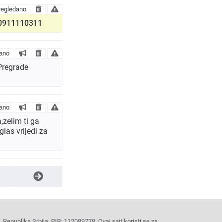
egledano
u 0911110311
ano
Pregrade
ano
zelim ti ga
las vrijedi za
Republika Srbija, PIB: 112089778. Ovaj sajt koristi se za