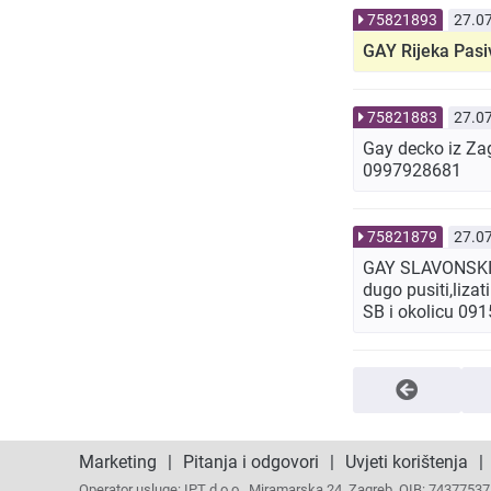
75821893
27.0
GAY Rijeka Pasi
75821883
27.0
Gay decko iz Za
0997928681
75821879
27.0
GAY SLAVONSKI B
dugo pusiti,liza
SB i okolicu 09
Marketing
|
Pitanja i odgovori
|
Uvjeti korištenja
|
Operator usluge: IPT d.o.o., Miramarska 24, Zagreb, OIB: 743775375