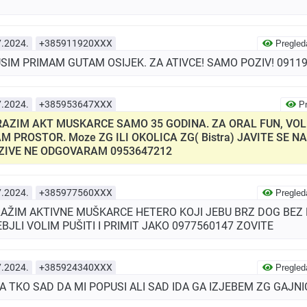
7.2024.
+385911920XXX
Pregled
USIM PRIMAM GUTAM OSIJEK. ZA ATIVCE! SAMO POZIV! 0911
7.2024.
+385953647XXX
Pr
AZIM AKT MUSKARCE SAMO 35 GODINA. ZA ORAL FUN, VOL
M PROSTOR. Moze ZG ILI OKOLICA ZG( Bistra) JAVITE SE 
ZIVE NE ODGOVARAM 0953647212
7.2024.
+385977560XXX
Pregled
AŽIM AKTIVNE MUŠKARCE HETERO KOJI JEBU BRZ DOG BEZ 
BJLI VOLIM PUŠITI I PRIMIT JAKO 0977560147 ZOVITE
7.2024.
+385924340XXX
Pregled
A TKO SAD DA MI POPUSI ALI SAD IDA GA IZJEBEM ZG GAJN