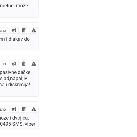
 metne! moze
ano
rn i dlakav do
ano
 pasivne dečke
mlad,napaljiv
a i diskrecija!
ano
oze i dvojica.
920495 SMS, viber