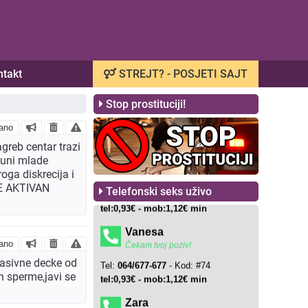
ntakt
STREJT? - POSJETI SAJT
Stop prostituciji!
ano
greb centar trazi
 puni mlade
oga diskrecija i
 JE AKTIVAN
Telefonski seks uživo
ano
pasivne decke od
n sperme,javi se