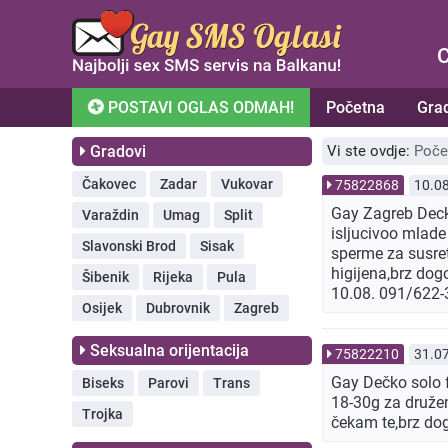
C
POSTAVI OGLAS ODMAH!
Početna
Gra
Gradovi
Vi ste ovdje:
Poče
Čakovec
Zadar
Vukovar
75822868
10.0
Gay Zagreb Decko
Varaždin
Umag
Split
isljucivoo mlade
Slavonski Brod
Sisak
sperme za susret 
higijena,brz dogo
Šibenik
Rijeka
Pula
10.08. 091/622
Osijek
Dubrovnik
Zagreb
Seksualna orijentacija
75822210
31.0
Gay Dečko solo f
Biseks
Parovi
Trans
18-30g za družen
Trojka
čekam te,brz do