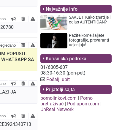
Najvažnije info
SAVJET: Kako znati je li
ano
oglas AUTENTIČAN?
920780
Pazite kome šaljete
fotografije, prevaranti
ucjenjuju!
egledano
IM POPUSIT.
Korisnička podrška
NA WHATSAPP SA
01/6005-607
08:30-16:30 (pon-pet)
Pošalji upit
ano
Prijatelji sajta
LAZI JA
pornolinkovi.com
|
Porno
pretraživač
|
Podlupom.com
|
UnReal Network
ano
ICE0924340713