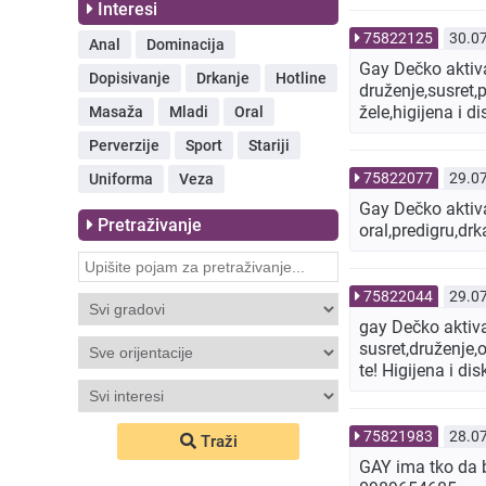
Interesi
75822125
30.0
Anal
Dominacija
Gay Dečko aktiva
Dopisivanje
Drkanje
Hotline
druženje,susret,p
žele,higijena i 
Masaža
Mladi
Oral
Perverzije
Sport
Stariji
75822077
29.0
Uniforma
Veza
Gay Dečko aktiva
Pretraživanje
oral,predigru,drk
75822044
29.0
gay Dečko aktiv
susret,druženje,
te! Higijena i d
75821983
28.0
Traži
GAY ima tko da b