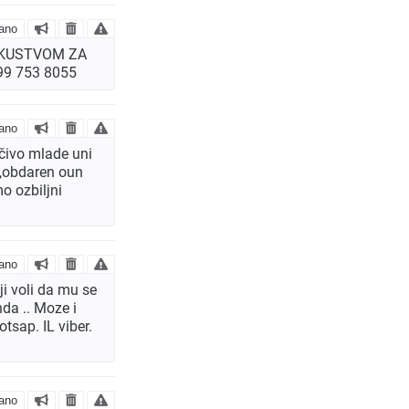
ano
SKUSTVOM ZA
99 753 8055
ano
čivo mlade uni
k,obdaren oun
o ozbiljni
ano
i voli da mu se
nda .. Moze i
sap. IL viber.
ano