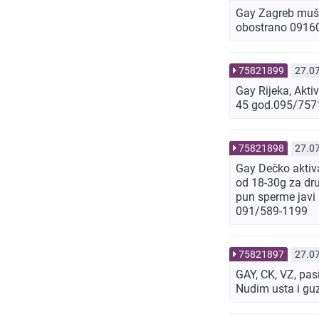
Gay Zagreb mušk
obostrano 0916
75821899
27.0
Gay Rijeka, Akti
45 god.095/7571
75821898
27.0
Gay Dečko aktiva
od 18-30g za dru
pun sperme javi 
091/589-1199
75821897
27.0
GAY, CK, VZ, pas
Nudim usta i guz