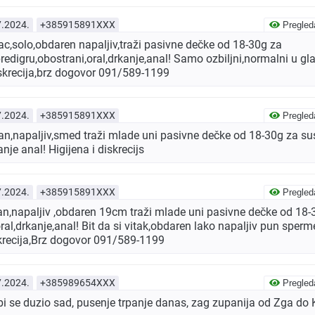
7.2024.
+385915891XXX
Pregled
c,solo,obdaren napaljiv,traži pasivne dečke od 18-30g za
redigru,obostrani,oral,drkanje,anal! Samo ozbiljni,normalni u gla
diskrecija,brz dogovor 091/589-1199
7.2024.
+385915891XXX
Pregled
n,napaljiv,smed traži mlade uni pasivne dečke od 18-30g za sus
anje anal! Higijena i diskrecijs
7.2024.
+385915891XXX
Pregled
an,napaljiv ,obdaren 19cm traži mlade uni pasivne dečke od 18-
oral,drkanje,anal! Bit da si vitak,obdaren lako napaljiv pun sper
iskrecija,Brz dogovor 091/589-1199
7.2024.
+385989654XXX
Pregled
i se duzio sad, pusenje trpanje danas, zag zupanija od Zga do 