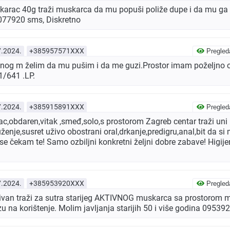
arac 40g traži muskarca da mu popuši poliže dupe i da mu ga
077920 sms, Diskretno
7.2024.
+385957571XXX
Pregled
vnog m želim da mu pušim i da me guzi.Prostor imam poželjno c
/641 .LP.
7.2024.
+385915891XXX
Pregled
c,obdaren,vitak ,smeđ,solo,s prostorom Zagreb centar traži uni
ženje,susret uživo obostrani oral,drkanje,predigru,anal,bit da si 
se čekam te! Samo ozbiljni konkretni željni dobre zabave! Higijen
7.2024.
+385953920XXX
Pregled
ivan traži za sutra starijeg AKTIVNOG muskarca sa prostorom m
u na korištenje. Molim javljanja starijih 50 i više godina 0953