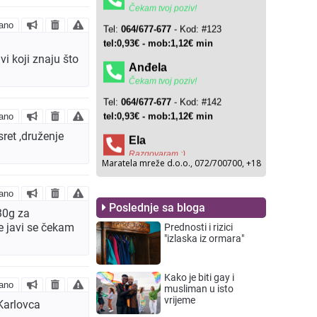
ano
vi koji znaju što
ano
ret ,druženje
ano
Poslednje sa bloga
30g za
me javi se čekam
Prednosti i rizici
"izlaska iz ormara"
Kako je biti gay i
ano
musliman u isto
vrijeme
Karlovca