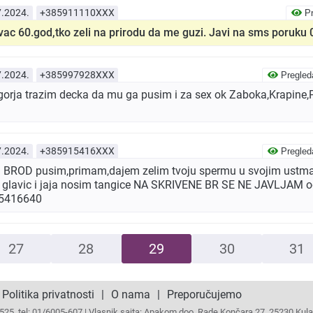
7.2024.
+385911110XXX
Pr
vac 60.god,tko zeli na prirodu da me guzi. Javi na sms poruk
7.2024.
+385997928XXX
Pregled
gorja trazim decka da mu ga pusim i za sex ok Zaboka,Krapine,
7.2024.
+385915416XXX
Pregled
ROD pusim,primam,dajem zelim tvoju spermu u svojim ustma,
ti glavic i jaja nosim tangice NA SKRIVENE BR SE NE JAVLJAM og
15416640
27
28
29
30
31
Politika privatnosti
|
O nama
|
Preporučujemo
25, tel: 01/6005-607 | Vlasnik sajta: Apakom doo, Rade Končara 27, 25230 Kula, 