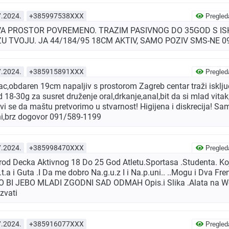
7.2024.
+385997538XXX
Pregled
VA PROSTOR POVREMENO. TRAZIM PASIVNOG DO 35GOD S I
ZU TVOJU. JA 44/184/95 18CM AKTIV, SAMO POZIV SMS-NE 0
7.2024.
+385915891XXX
Pregled
c,obdaren 19cm napaljiv s prostorom Zagreb centar traži isklju
 18-30g za susret druženje oral,drkanje,anal,bit da si mlad vita
i se da maštu pretvorimo u stvarnost! Higijena i diskrecija! Sam
tni,brz dogovor 091/589-1199
7.2024.
+385998470XXX
Pregled
od Decka Aktivnog 18 Do 25 God Atletu.Sportasa .Studenta. Koj
t.a i Guta .I Da me dobro Na.g.u.z I i Na.p.uni.. ..Mogu i Dva Fre
 BI JEBO MLADI ZGODNI SAD ODMAH Opis.i Slika .Alata na Wot
zvati
7.2024.
+385916077XXX
Pregled