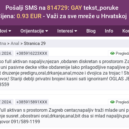
Pošalji SMS na
814729
:
GAY
tekst_poruke
ijena:
0.93 EUR
- Važi za sve mreže u Hrvatskoj
dovi
Orijentacije
Interesi
Blog
Info
Ko
tna
>
Anal
>
Stranica 29
8.2024.
+385916223XXX
Pregled
 full aktivan napaljiv,njezan ,obdaren diskretan s prostorom Za
 uni pasivne decke vitke obdarenije lako prilagodljive napaljive
druzenje predigru,oral,drkanje,anal,moze i dvojica za trojac ! Str
vor,! Stariji deblji privatni brojevi kasni sati ignoriram! OGLAS
-3559
7.2024.
+385915891XXX
Pregled
ull aktivan s prostorom Zagreb centar,napaljiv traži mlade uni 
je susret ,obostrani oral,drkanje,anal,bit dsa si mlad napaljiv,pu
govor 091/589-1199