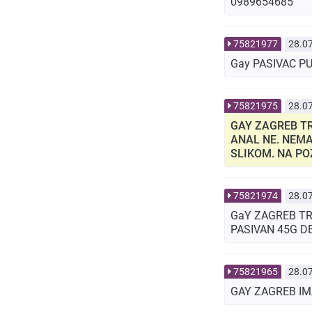
0989654685
75821977
28.0
Gay PASIVAC P
75821975
28.0
GAY ZAGREB TR
ANAL NE. NEMA
SLIKOM. NA PO
75821974
28.0
GaY ZAGREB TR
PASIVAN 45G DE
75821965
28.0
GAY ZAGREB IM